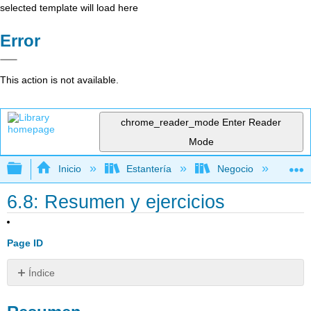
selected template will load here
Error
This action is not available.
chrome_reader_mode
Enter Reader
Mode
Expandir/contraer jerarquía global
Inicio
Estantería
Negocio
De
6.8: Resumen y ejercicios
Page ID
Índice
Resumen