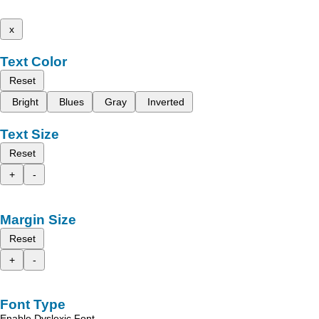
x
Text Color
Reset
Bright
Blues
Gray
Inverted
Text Size
Reset
+
-
Margin Size
Reset
+
-
Font Type
Enable Dyslexic Font