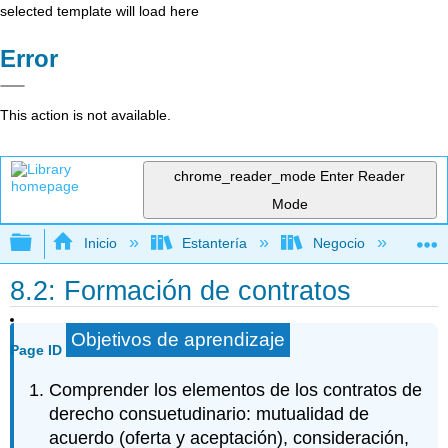
selected template will load here
Error
This action is not available.
chrome_reader_mode
Enter Reader
Mode
Expandir/contraer jerarquía global
Inicio
Estantería
Negocio
De
8.2: Formación de contratos
Objetivos de aprendizaje
Page ID
Comprender los elementos de los contratos de
derecho consuetudinario: mutualidad de
acuerdo (oferta y aceptación), consideración,