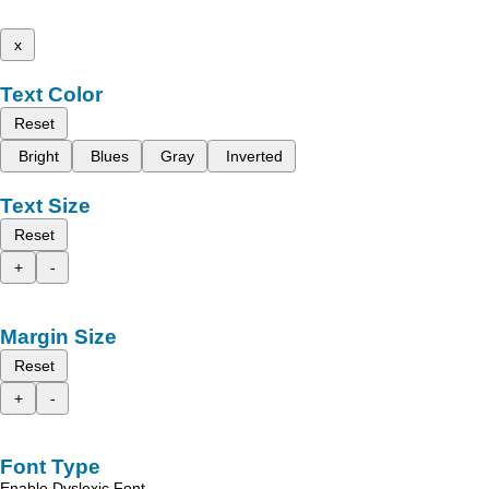
x
Text Color
Reset
Bright
Blues
Gray
Inverted
Text Size
Reset
+
-
Margin Size
Reset
+
-
Font Type
Enable Dyslexic Font