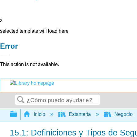
x
selected template will load here
Error
This action is not available.
Buscar
Expandir/contraer jerarquía global
Inicio
Estantería
Negocio
15.1: Definiciones y Tipos de Seg