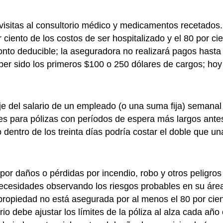
 visitas al consultorio médico y medicamentos recetados.
iento de los costos de ser hospitalizado y el 80 por ci
monto deducible; la aseguradora no realizará pagos has
aber sido los primeros $100 o 250 dólares de cargos; ho
je del salario de un empleado (o una suma fija) semana
 para pólizas con períodos de espera más largos antes 
dentro de los treinta días podría costar el doble que u
 por daños o pérdidas por incendio, robo y otros peligr
 necesidades observando los riesgos probables en su área
a propiedad no está asegurada por al menos el 80 por ci
etario debe ajustar los límites de la póliza al alza cada 