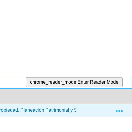
chrome_reader_mode
Enter Reader Mode
Exp
 Propiedad, Planeación Patrimonial y Seguros
15: Seg