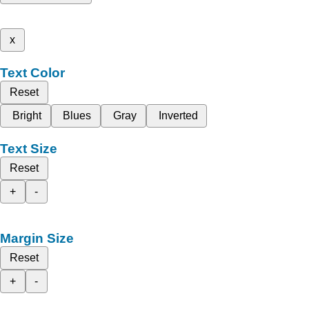
x
Text Color
Reset
Bright
Blues
Gray
Inverted
Text Size
Reset
+
-
Margin Size
Reset
+
-