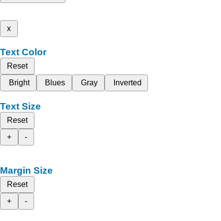
x
Text Color
Reset
Bright
Blues
Gray
Inverted
Text Size
Reset
+
-
Margin Size
Reset
+
-