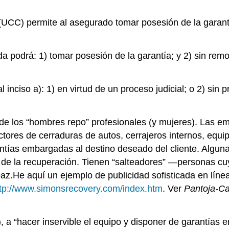
 (UCC) permite al asegurado tomar posesión de la garan
 podrá: 1) tomar posesión de la garantía; y 2) sin remoci
nciso a): 1) en virtud de un proceso judicial; o 2) sin p
 de los “hombres repo” profesionales (y mujeres). Las 
ctores de cerraduras de autos, cerrajeros internos, equ
antías embargadas al destino deseado del cliente. Algu
de la recuperación. Tienen “salteadores” —personas cuy
 paz.He aquí un ejemplo de publicidad sofisticada en lín
ttp://www.simonsrecovery.com/index.htm
. Ver
Pantoja-Ca
 2), a “hacer inservible el equipo y disponer de garantías 