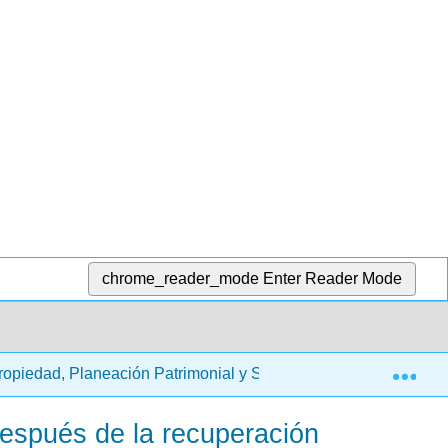
chrome_reader_mode
Enter Reader Mode
Exp
 Propiedad, Planeación Patrimonial y Seguros
16: Oper
después de la recuperación