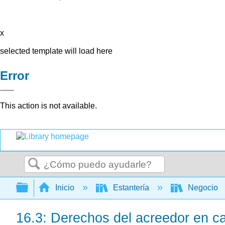
x
selected template will load here
Error
This action is not available.
Buscar
Expandir/contraer jerarquía global
Inicio
Estantería
Negocio
16.3: Derechos del acreedor en ca