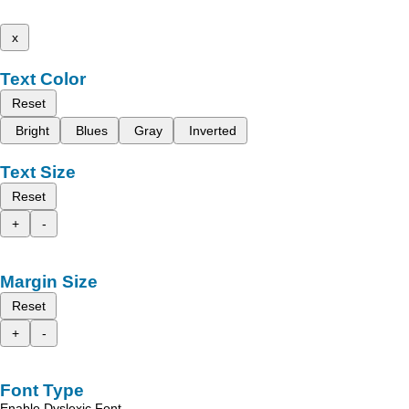
x
Text Color
Reset
Bright
Blues
Gray
Inverted
Text Size
Reset
+
-
Margin Size
Reset
+
-
Font Type
Enable Dyslexic Font