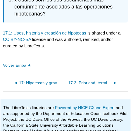
comúnmente asociados a las operaciones
hipotecarias?
17.1: Usos, historia y creación de hipotecas
is shared under a
CC BY-NC-SA
license and was authored, remixed, and/or
curated by LibreTexts.
Volver arriba
17: Hipotecas y gravámenes no consensuales
17.2: Prioridad, terminación de la hipoteca y otros métodos de uso de bienes raíces como garantía
The LibreTexts libraries are
Powered by NICE CXone Expert
and
are supported by the Department of Education Open Textbook Pilot
Project, the UC Davis Office of the Provost, the UC Davis Library,
the California State University Affordable Learning Solutions
Program, and Merlot. We also acknowledge previous National