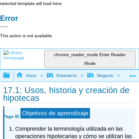
selected template will load here
Error
This action is not available.
chrome_reader_mode
Enter Reader
Mode
Expandir/contraer jerarquía global
Inicio
Estantería
Negocio
De
17.1: Usos, historia y creación de
hipotecas
Objetivos de aprendizaje
Page ID
Comprender la terminología utilizada en las
operaciones hipotecarias y cómo se utilizan las