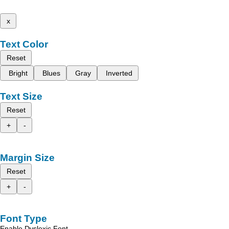
x
Text Color
Reset
Bright
Blues
Gray
Inverted
Text Size
Reset
+
-
Margin Size
Reset
+
-
Font Type
Enable Dyslexic Font