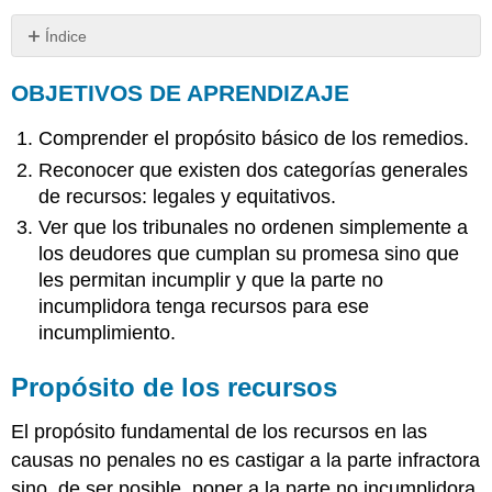
Índice
OBJETIVOS
OBJETIVOS DE APRENDIZAJE
DE
APRENDIZAJE
Comprender el propósito básico de los remedios.
Propósito
de
Reconocer que existen dos categorías generales
los
de recursos: legales y equitativos.
recursos
Ver que los tribunales no ordenen simplemente a
Las
partes
los deudores que cumplan su promesa sino que
tienen
les permitan incumplir y que la parte no
el
incumplidora tenga recursos para ese
poder,
incumplimiento.
pero
no
Propósito de los recursos
el
derecho,
de
El propósito fundamental de los recursos en las
violar
causas no penales no es castigar a la parte infractora
LLAVE
sino, de ser posible, poner a la parte no incumplidora