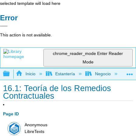
selected template will load here
Error
This action is not available.
chrome_reader_mode
Enter Reader
Mode
Expandir/contraer jerarquía global
Inicio
Estantería
Negocio
De
16.1: Teoría de los Remedios
Contractuales
Page ID
Anonymous
LibreTexts