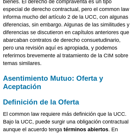
bienes. El derecho de compraventa es un tipo
Batalla
de
especial de derecho contractual, pero el common law
las
informa mucho del artículo 2 de la UCC, con algunas
formas
diferencias, sin embargo. Algunas de las similitudes y
Revocación
diferencias se discutieron en capítulos anteriores que
de
Oferta
abarcaban contratos de derecho consuetudinario,
Realidad
pero una revisión aquí es apropiada, y podemos
del
referirnos brevemente al tratamiento de la CIM sobre
Consentimiento
temas similares.
Consideración
El
Asentimiento Mutuo: Oferta y
UCC
Aceptación
Forma
y
significado
Definición de la Oferta
Requisito
de
El common law requiere más definición que la UCC.
una
Bajo la UCC, puede surgir una obligación contractual
Escritura
Evidencia
aunque el acuerdo tenga
términos abiertos
. En