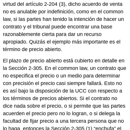
de
virtud del artículo 2-204 (3), dicho acuerdo de venta
Parol
no es anulable por indefinición, como en el common
LLAVE
law, si las partes han tenido la intención de hacer un
PARA
contrato y el tribunal puede encontrar una base
LLEVAR
razonablemente cierta para dar un recurso
EJERCICIOS
apropiado. Quizás el ejemplo más importante es el
término de precio abierto.
El plazo de precio abierto está cubierto en detalle en
la Sección 2-305. En el common law, un contrato que
no especifica el precio o un medio para determinar
con precisión el precio casi siempre fallará. Esto no
es así bajo la disposición de la UCC con respecto a
los términos de precios abiertos. Si el contrato no
dice nada sobre el precio, o si permite que las partes
acuerden el precio pero no lo logran, o si delega la
facultad de fijar precio a una tercera persona que no
lo haga, entonces la Sección 2-305 (1) “enchufa” el