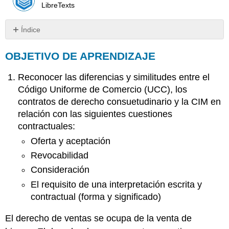
LibreTexts
Índice
OBJETIVO
OBJETIVO DE APRENDIZAJE
DE
APRENDIZAJE
Reconocer las diferencias y similitudes entre el
Asentimiento
Mutuo:
Código Uniforme de Comercio (UCC), los
Oferta
contratos de derecho consuetudinario y la CIM en
y
relación con las siguientes cuestiones
Aceptación
contractuales:
Definición
de
Oferta y aceptación
la
Revocabilidad
Oferta
Consideración
Aceptación
que
El requisito de una interpretación escrita y
varía
contractual (forma y significado)
de
la
El derecho de ventas se ocupa de la venta de
oferta: