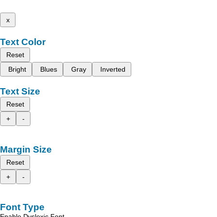
x
Text Color
Reset
Bright
Blues
Gray
Inverted
Text Size
Reset
+
-
Margin Size
Reset
+
-
Font Type
Enable Dyslexic Font