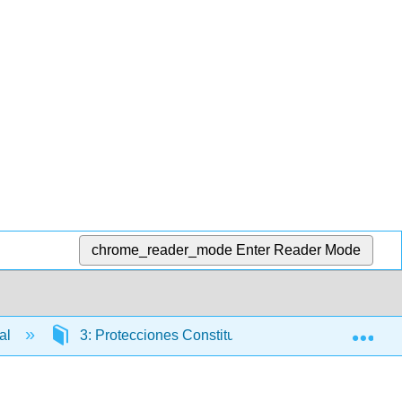
chrome_reader_mode
Enter Reader Mode
Exp
nal
3: Protecciones Constitucionales
3.7: Ma