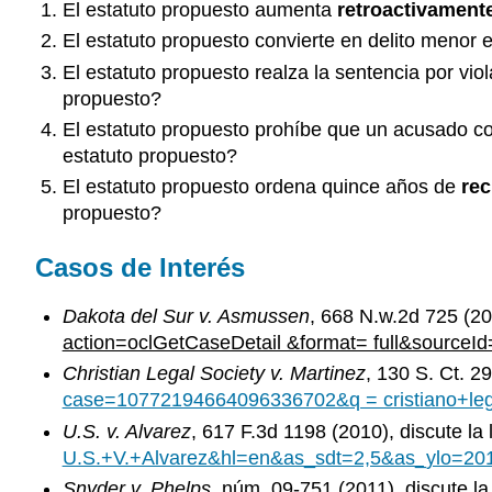
El estatuto propuesto aumenta
retroactivament
El estatuto propuesto convierte en delito menor 
El estatuto propuesto realza la sentencia por vio
propuesto?
El estatuto propuesto prohíbe que un acusado co
estatuto propuesto?
El estatuto propuesto ordena quince años de
rec
propuesto?
Casos de Interés
Dakota del Sur v. Asmussen
, 668 N.w.2d 725 (20
action=oclGetCaseDetail &format= full&sourc
Christian Legal Society v. Martinez
, 130 S. Ct. 2
case=10772194664096336702&q = cristiano+leg
U.S. v. Alvarez
, 617 F.3d 1198 (2010), discute la
U.S.+V.+Alvarez&hl=en&as_sdt=2,5&as_ylo=20
Snyder v. Phelps
, núm. 09-751 (2011), discute 