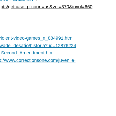
ti
ripts/getcase. pl'court=us&vol=370&invol=660
.
Sé
el
Analista
Legislativo
-violent-video-games_n_884991.html
e-wade -desafío/historia? id=12876224
the_Second_Amendment.htm
p://www.correctionsone.com/juvenile-