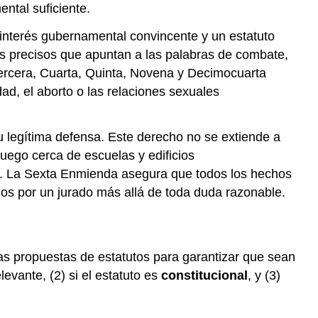
de
ntal suficiente.
interés
 interés gubernamental convincente y un estatuto
Estadísticas
os precisos que apuntan a las palabras de combate,
de
Interés
 Tercera, Cuarta, Quinta, Novena y Decimocuarta
Respuestas
ad, el aborto o las relaciones sexuales
a
los
ejercicios
u legítima defensa. Este derecho no se extiende a
Respuestas
ego cerca de escuelas y edificios
a
. La Sexta Enmienda asegura que todos los hechos
los
dos por un jurado más allá de toda duda razonable.
ejercicios
Respuestas
a
los
unas propuestas de estatutos para garantizar que sean
ejercicios
levante, (2) si el estatuto es
constitucional
, y (3)
Respuestas
a
los