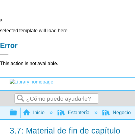
x
selected template will load here
Error
This action is not available.
Buscar
Expandir/contraer jerarquía global
Inicio
Estantería
Negocio
3.7: Material de fin de capítulo