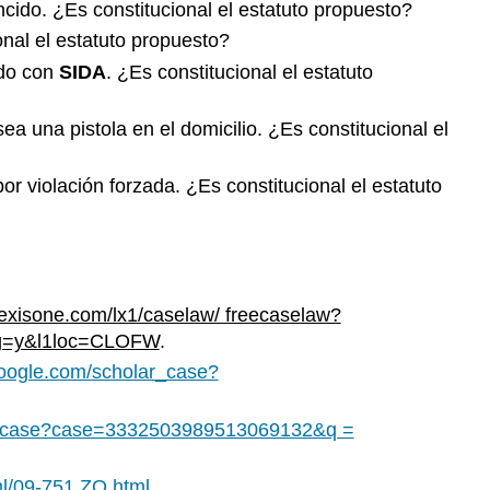
ncido. ¿Es constitucional el estatuto propuesto?
ejercicios
onal el estatuto propuesto?
Respuestas
ado con
SIDA
. ¿Es constitucional el estatuto
a
los
ejercicios
ea una pistola en el domicilio. ¿Es constitucional el
Respuestas
a
r violación forzada. ¿Es constitucional el estatuto
los
ejercicios
Respuestas
a
las
exisone.com/lx1/caselaw/ freecaselaw?
preguntas
lag=y&l1loc=CLOFW
.
de
Derecho
.google.com/scholar_case?
y
Ética
lar_case?case=3332503989513069132&q =
Respuestas
a
ml/09-751.ZO.html
.