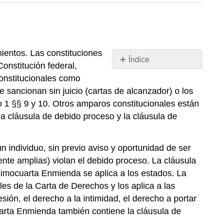
ientos. Las constituciones
Índice
onstitución federal,
Resumen
constitucionales como
SEAS
 sancionan sin juicio (cartas de alcanzador) o los
EL
lo 1 §§ 9 y 10. Otros amparos constitucionales están
ANALISTA
a cláusula de debido proceso y la cláusula de
LEGISLATIVO
Casos
de
n individuo, sin previo aviso y oportunidad de ser
Interés
te amplias) violan el debido proceso. La cláusula
Artículos
cimocuarta Enmienda se aplica a los estados. La
de
s de la Carta de Derechos y los aplica a las
Interés
ión, el derecho a la intimidad, el derecho a portar
Sitios
web
uarta Enmienda también contiene la cláusula de