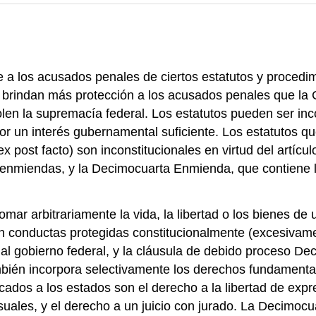
 a los acusados penales de ciertos estatutos y procedim
e brindan más protección a los acusados penales que la C
olen la supremacía federal. Los estatutos pueden ser in
 un interés gubernamental suficiente. Los estatutos que
x post facto) son inconstitucionales en virtud del artícu
 enmiendas, y la Decimocuarta Enmienda, que contiene l
mar arbitrariamente la vida, la libertad o los bienes de u
 conductas protegidas constitucionalmente (excesivamen
al gobierno federal, y la cláusula de debido proceso De
ién incorpora selectivamente los derechos fundamentale
ados a los estados son el derecho a la libertad de expres
suales, y el derecho a un juicio con jurado. La Decimoc