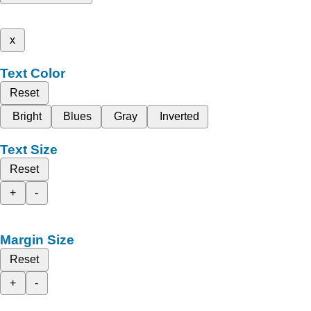
x
Text Color
Reset
Bright
Blues
Gray
Inverted
Text Size
Reset
+
-
Margin Size
Reset
+
-