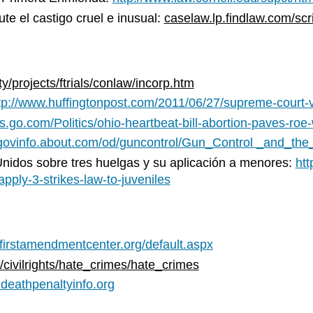
ute el castigo cruel e inusual:
caselaw.lp.findlaw.com/sc
/projects/ftrials/conlaw/incorp.htm
tp://www.huffingtonpost.com/2011/06/27/supreme-court
s.go.com/Politics/ohio-heartbeat-bill-abortion-paves-ro
usgovinfo.about.com/od/guncontrol/Gun_Control _and_
nidos sobre tres huelgas y su aplicación a menores:
htt
pply-3-strikes-law-to-juveniles
.firstamendmentcenter.org/default.aspx
/civilrights/hate_crimes/hate_crimes
.deathpenaltyinfo.org