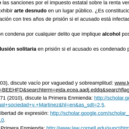
e
las sanciones por el impuesto estatal sobre la renta ve
exhibir
arte desnudo
en un lugar público. ¿Es constituci
lación con tres años de prisión si el acusado está infect
n condena por cualquier delito que implique
alcohol
pos
lusión solitaria
en prisión si el acusado es condenado po
03), discute vacío por vaguedad y sobreamplitud:
www.l
eId=BEEHFD&searchterm=ejda.ecea.aadj.eddq&searchf
971 (2010), discute la Primera Enmienda:
http://scholar
al+sociedad+v.+Martinez&hl=en&as_sdt=2,5
.
 libertad de expresión:
http://scholar.google.com/scho
10
.
la Primera Enmienda:
http://www.law.cornell.edu/supct/ht