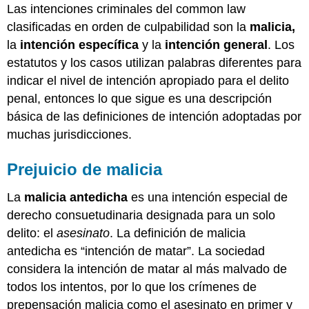
Las intenciones criminales del common law
Criminal
clasificadas en orden de culpabilidad son la
malicia,
Ejemplo
de
la
intención específica
y la
intención general
. Los
un
estatutos y los casos utilizan palabras diferentes para
delito
indicar el nivel de intención apropiado para el delito
que
penal, entonces lo que sigue es una descripción
requiere
más
básica de las definiciones de intención adoptadas por
de
muchas jurisdicciones.
una
intención
Prejuicio de malicia
criminal
Responsabilidad
La
malicia antedicha
es una intención especial de
Estricta
derecho consuetudinaria designada para un solo
Ejemplo
de
delito: el
asesinato
. La definición de malicia
un
antedicha es “intención de matar”. La sociedad
delito
considera la intención de matar al más malvado de
de
responsabilidad
todos los intentos, por lo que los crímenes de
estricta
prepensación malicia como el asesinato en primer y