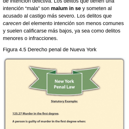
de intención delictiva. Los delitos que tienen una
Ejemplo
intención “mala” son
malum in se
y someten al
de
un
acusado al castigo más severo. Los delitos que
delito
carecen
del elemento intención son menos comunes
de
y suelen calificarse más bajos, ya sea como delitos
intención
menores o infracciones.
general
y
Figura 4.5 Derecho penal de Nueva York
una
inferencia
de
intención
Motivo
Ejemplo
de
Motivo
Modelo
Código
Penal
Intento
Penal
A