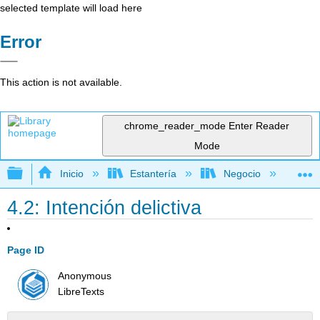
selected template will load here
Error
This action is not available.
chrome_reader_mode
Enter Reader
Mode
Expandir/contraer jerarquía global
Inicio
Estantería
Negocio
De
4.2: Intención delictiva
Page ID
Anonymous
LibreTexts