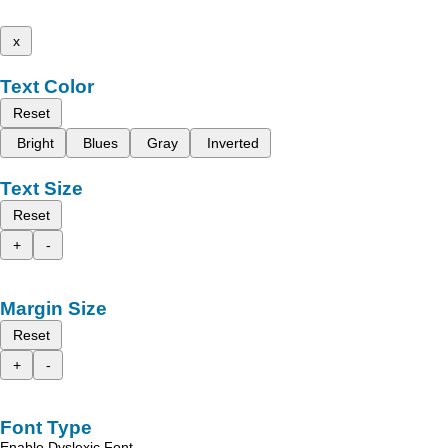
x
Text Color
Reset
Bright
Blues
Gray
Inverted
Text Size
Reset
+
-
Margin Size
Reset
+
-
Font Type
Enable Dyslexic Font