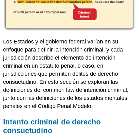
propósito
Ejemplo
de
propósito
A
sabiendas
Los Estados y el gobierno federal varían en su
Ejemplo
enfoque para definir la intención criminal, y cada
de
jurisdicción describe el elemento de intención
A
sabiendas
criminal en un estatuto penal, o caso, en
Imprudentemente
jurisdicciones que permiten delitos de derecho
Ejemplo
consuetudino. En esta sección se exploran las
de
definiciones del common law de intención criminal,
imprudentemente
junto con las definiciones de los estados mentales
Negligentemente
penales en el Código Penal Modelo.
Ejemplo
de
Negligentemente
Intento criminal de derecho
Elementos
consuetudino
e
Intención