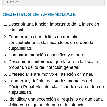
Índice
OBJETIVOS
OBJETIVOS DE APRENDIZAJE
DE
APRENDIZAJE
Describir una función importante de la intención
Intento
criminal
criminal.
de
Enumerar los tres delitos de derecho
derecho
consuetudinario, clasificándolos en orden de
consuetudino
culpabilidad.
Prejuicio
de
Comparar intención específica y general.
malicia
Describir una inferencia que facilite a la fiscalía
Intención
probar un delito de intención general.
Específica
Diferenciar entre motivo e intención criminal.
Ejemplo
de
Enumerar y definir los estados mentales del
intención
Código Penal Modelo, clasificándolos en orden de
específica
culpabilidad.
para
lograr
Identificar una excepción al requisito de que cada
un
delito contenga un elemento de intención