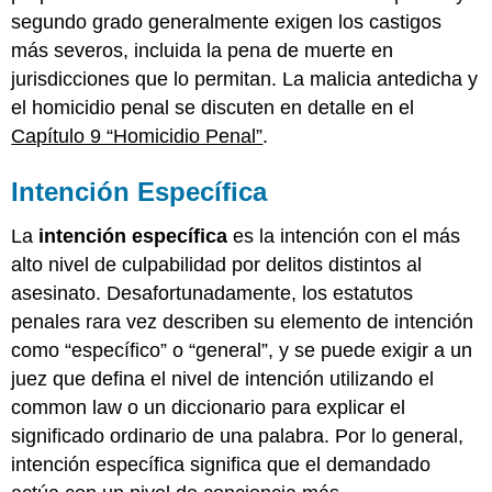
Intención
segundo grado generalmente exigen los castigos
transferida
más severos, incluida la pena de muerte en
Ejemplo
de
jurisdicciones que lo permitan. La malicia antedicha y
intención
el homicidio penal se discuten en detalle en el
transferida
Capítulo 9 “Homicidio Penal”
.
Responsabilidad
Vicaria
Intención Específica
Ejemplo
de
La
intención específica
es la intención con el más
Responsabilidad
Vicaria
alto nivel de culpabilidad por delitos distintos al
Concurrencia
asesinato. Desafortunadamente, los estatutos
de
penales rara vez describen su elemento de intención
acto
como “específico” o “general”, y se puede exigir a un
e
intención
juez que defina el nivel de intención utilizando el
Ejemplo
common law o un diccionario para explicar el
de
significado ordinario de una palabra. Por lo general,
una
intención específica significa que el demandado
situación
carente