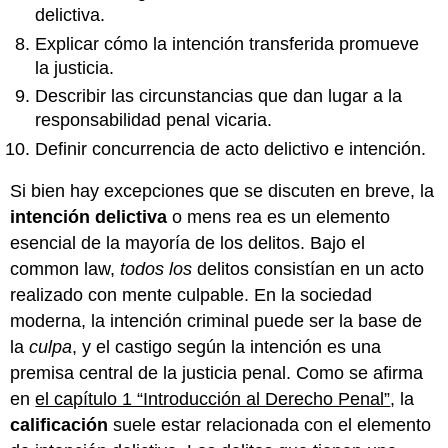
mal
delictiva.
resultado
Explicar cómo la intención transferida promueve
Ejemplo
de
la justicia.
intención
Describir las circunstancias que dan lugar a la
específica
responsabilidad penal vicaria.
de
hacer
Definir concurrencia de acto delictivo e intención.
más
que
Si bien hay excepciones que se discuten en breve, la
el
intención delictiva
o mens rea es un elemento
acto
esencial de la mayoría de los delitos. Bajo el
penal
common law,
todos los
delitos consistían en un acto
Ejemplo
de
realizado con mente culpable. En la sociedad
Scienter
moderna, la intención criminal puede ser la base de
Intención
la
culpa
, y el castigo según la intención es una
General
premisa central de la justicia penal. Como se afirma
Inferencia
de
en
el capítulo 1 “Introducción al Derecho Penal”
, la
Intención
calificación
suele estar relacionada con el elemento
General