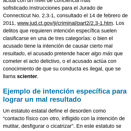
actúa con un nivel de conciencia más
de
sofisticado.Instrucciones para el Jurado de
concurrencia
Connecticut No. 2.3-1, consultado el 14 de febrero de
COMIDA
2011,
www.jud.ct.gov/ji/criminal/part2/2.3-1.htm
. Los
PARA
delitos que requieren intención específica suelen
LLEVAR
CLAVE
clasificarse en una de tres categorías: o bien el
EJERCICIOS
acusado tiene la intención de causar cierto mal
DERECHO
resultado
, el acusado pretende hacer
algo más
que
Y
cometer el acto delictivo, o el acusado actúa con
ÉTICA:
DEAN
conocimiento de que su conducta es ilegal, que se
V.
llama
scienter
.
U.S.
Ejemplo de intención específica para
lograr un mal resultado
Un estatuto estatal define el desorden como
“contacto físico con otro, infligido con la intención de
mutilar, desfigurar o cicatrizar”. En este estatuto se