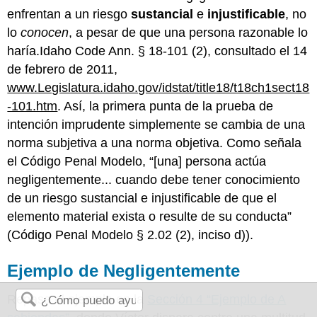
enfrentan a un riesgo
sustancial
e
injustificable
, no
lo
conocen
, a pesar de que una persona razonable lo
haría.Idaho Code Ann. § 18-101 (2), consultado el 14
de febrero de 2011,
www.Legislatura.idaho.gov/idstat/title18/t18ch1sect18
-101.htm
. Así, la primera punta de la prueba de
intención imprudente simplemente se cambia de una
norma subjetiva a una norma objetiva. Como señala
el Código Penal Modelo, “[una] persona actúa
negligentemente... cuando debe tener conocimiento
de un riesgo sustancial e injustificable de que el
elemento material exista o resulte de su conducta”
(Código Penal Modelo § 2.02 (2), inciso d)).
Ejemplo de Negligentemente
Repasa el ejemplo en la
Sección 4 “Ejemplo de A