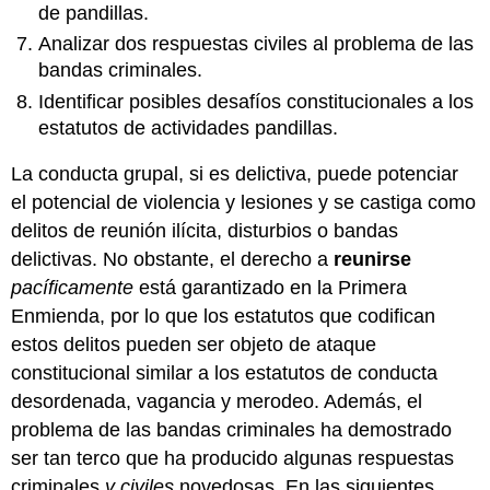
constitucionales
de pandillas.
a
Analizar dos respuestas civiles al problema de las
la
bandas criminales.
asamblea
ilegal
Identificar posibles desafíos constitucionales a los
y
estatutos de actividades pandillas.
falta
de
La conducta grupal, si es delictiva, puede potenciar
dispersión
el potencial de violencia y lesiones y se castiga como
de
estatutos
delitos de reunión ilícita, disturbios o bandas
Ensamblaje
delictivas. No obstante, el derecho a
reunirse
ilegal
pacíficamente
está garantizado en la Primera
y
falta
Enmienda, por lo que los estatutos que codifican
de
estos delitos pueden ser objeto de ataque
dispersión
constitucional similar a los estatutos de conducta
de
desordenada, vagancia y merodeo. Además, el
la
clasificación
problema de las bandas criminales ha demostrado
Riot
ser tan terco que ha producido algunas respuestas
Ejemplo
criminales
y civiles
novedosas. En las siguientes