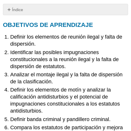
Índice
OBJETIVOS
OBJETIVOS DE APRENDIZAJE
DE
APRENDIZAJE
Definir los elementos de reunión ilegal y falta de
Reunión
Ilícita
dispersión.
y
Identificar las posibles impugnaciones
Falta
constitucionales a la reunión ilegal y la falta de
de
Dispersión
dispersión de estatutos.
Ejemplo
Analizar el montaje ilegal y la falta de dispersión
de
de la clasificación.
reunión
Definir los elementos de motín y analizar la
ilegal
y
calificación antidisturbios y el potencial de
falta
impugnaciones constitucionales a los estatutos
de
antidisturbios.
dispersión
Definir banda criminal y pandillero criminal.
Posibles
impugnaciones
Compara los estatutos de participación y mejora