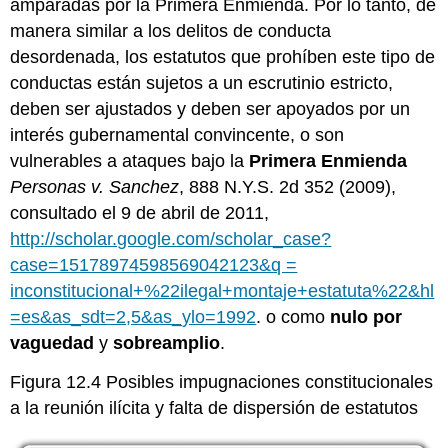
amparadas por la Primera Enmienda. Por lo tanto, de
manera similar a los delitos de conducta
desordenada, los estatutos que prohíben este tipo de
conductas están sujetos a un escrutinio estricto,
deben ser ajustados y deben ser apoyados por un
interés gubernamental convincente, o son
vulnerables a ataques bajo la
Primera
Enmienda
Personas
v. Sanchez
, 888 N.Y.S. 2d 352 (2009),
consultado el 9 de abril de 2011,
http://scholar.google.com/scholar_case?
case=15178974598569042123&q =
inconstitucional+%22ilegal+montaje+estatuta%22&hl
=es&as_sdt=2,5&as_ylo=1992
. o como
nulo por
vaguedad
y
sobreamplio
.
Figura 12.4 Posibles impugnaciones constitucionales
a la reunión ilícita y falta de dispersión de estatutos