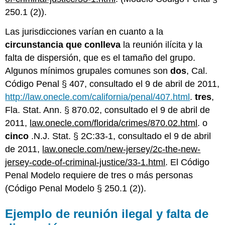
de
250.1 (2)).
pandillas
Ejemplo
Las jurisdicciones varían en cuanto a la
de
circunstancia que conlleva
respuestas
la reunión ilícita y la
civiles
falta de dispersión, que es el tamaño del grupo.
a
Algunos mínimos grupales comunes son
dos
, Cal.
la
Código Penal § 407, consultado el 9 de abril de 2011,
actividad
de
http://law.onecle.com/california/penal/407.html
.
tres
,
pandillas
Fla. Stat. Ann. § 870.02, consultado el 9 de abril de
Mandamiento
2011,
law.onecle.com/florida/crimes/870.02.html
. o
judicial
cinco
.N.J. Stat. § 2C:33-1, consultado el 9 de abril
de
de 2011,
Colton
law.onecle.com/new-jersey/2c-the-new-
Gang
jersey-code-of-criminal-justice/33-1.html
. El Código
Posibles
Penal Modelo requiere de tres o más personas
desafíos
(Código Penal Modelo § 250.1 (2)).
constitucionales
a
los
Ejemplo de reunión ilegal y falta de
estatutos