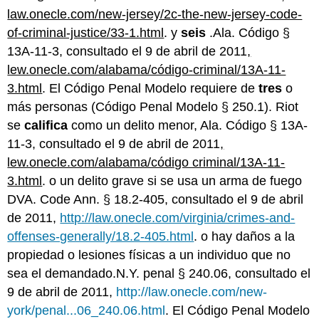
law.onecle.com/new-jersey/2c-the-new-jersey-code-
of-criminal-justice/33-1.html
. y
seis
.Ala. Código §
13A-11-3, consultado el 9 de abril de 2011
,
lew.onecle.com/alabama/código-criminal/13A-11-
3.html
. El Código Penal Modelo requiere de
tres
o
más personas (Código Penal Modelo § 250.1). Riot
se
califica
como un delito menor, Ala. Código § 13A-
11-3, consultado el 9 de abril de 2011
,
lew.onecle.com/alabama/código criminal/13A-11-
3.html
. o un delito grave si se usa un arma de fuego
DVA. Code Ann. § 18.2-405, consultado el 9 de abril
de 2011,
http://law.onecle.com/virginia/crimes-and-
offenses-generally/18.2-405.html
. o hay daños a la
propiedad o lesiones físicas a un individuo que no
sea el demandado.N.Y. penal § 240.06, consultado el
9 de abril de 2011,
http://law.onecle.com/new-
york/penal...06_240.06.html
. El Código Penal Modelo