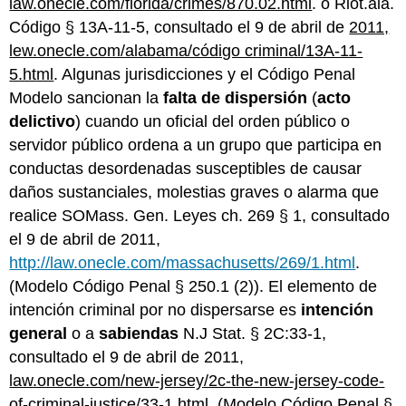
law.onecle.com/florida/crimes/870.02.html
. o Riot.ala.
Ejemplo
Código § 13A-11-5, consultado el 9 de abril de
2011,
de
lew.onecle.com/alabama/código criminal/13A-11-
definiciones
5.html
. Algunas jurisdicciones y el Código Penal
de
pandillas
Modelo sancionan la
falta de dispersión
(
acto
criminales
delictivo
) cuando un oficial del orden público o
Actividad
servidor público ordena a un grupo que participa en
de
conductas desordenadas susceptibles de causar
pandillas
criminales
daños sustanciales, molestias graves o alarma que
Ejemplo
realice SOMass. Gen. Leyes ch. 269 § 1, consultado
de
el 9 de abril de 2011,
actividad
de
http://law.onecle.com/massachusetts/269/1.html
.
pandillas
(Modelo Código Penal § 250.1 (2)). El elemento de
criminales
intención criminal por no dispersarse es
intención
Respuestas
general
o a
sabiendas
N.J Stat. § 2C:33-1,
civiles
a
consultado el 9 de abril de 2011,
la
law.onecle.com/new-jersey/2c-the-new-jersey-code-
actividad
of-criminal-justice/33-1.html
. (Modelo Código Penal §