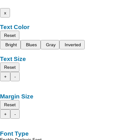
x
Text Color
Reset
Bright
Blues
Gray
Inverted
Text Size
Reset
+
-
Margin Size
Reset
+
-
Font Type
Enable Dyslexic Font