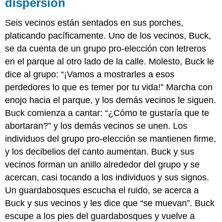
dispersión
de
las
Seis vecinos están sentados en sus porches,
bandas
platicando pacíficamente. Uno de los vecinos, Buck,
COMIDA
se da cuenta de un grupo pro-elección con letreros
PARA
LLEVAR
en el parque al otro lado de la calle. Molesto, Buck le
CLAVE
dice al grupo: “¡Vamos a mostrarles a esos
EJERCICIOS
perdedores lo que es temer por tu vida!” Marcha con
enojo hacia el parque, y los demás vecinos le siguen.
Buck comienza a cantar: “¿Cómo te gustaría que te
abortaran?” y los demás vecinos se unen. Los
individuos del grupo pro-elección se mantienen firme,
y los decibelios del canto aumentan. Buck y sus
vecinos forman un anillo alrededor del grupo y se
acercan, casi tocando a los individuos y sus signos.
Un guardabosques escucha el ruido, se acerca a
Buck y sus vecinos y les dice que “se muevan”. Buck
escupe a los pies del guardabosques y vuelve a