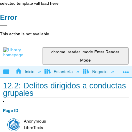
selected template will load here
Error
This action is not available.
chrome_reader_mode
Enter Reader
Mode
Expandir/contraer jerarquía global
Inicio
Estantería
Negocio
De
12.2: Delitos dirigidos a conductas
grupales
Page ID
Anonymous
LibreTexts