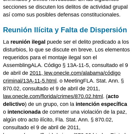
de
secciones se discuten los delitos de actividad grupal
Riot
así como sus posibles defensas constitucionales.
Posibles
desafíos
constitucionales
Reunión Ilícita y Falta de Dispersión
a
los
La
reunión ilegal
puede ser el delito predicado a los
estatutos
disturbios, lo que se discute en breve. Los elementos
antidisturbios
requeridos para el montaje ilegal son el
Video
AssemblingALA. Código § 13A-11-5, consultado el 9
de
los
de abril de
2011, lew.onecle.com/alabama/código
disturbios
criminal/13A-11-5.html
. o MeetingFLA. Stat. Ann. §
de
870.02, consultado el 9 de abril de 2011,
Rodney
King
law.onecle.com/florida/crimes/870.02.html
. (
acto
Pandillas
delictivo
) de un grupo, con la
intención específica
Criminales
o
intencionada
de cometer una violación de la paz,
Definiciones
algún otro acto ilícito, Fla. Stat. Ann. § 870.02,
de
consultado el 9 de abril de 2011,
bandas
criminales