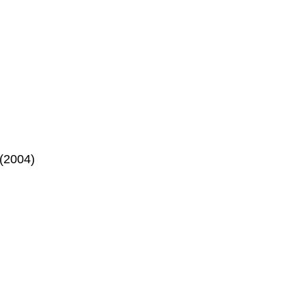
restricción
física”
 (2004)