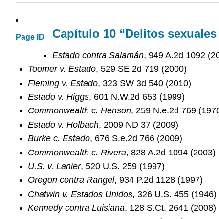
Capítulo 10 “Delitos sexuales 
Page ID
Estado contra Salamán
, 949 A.2d 1092 (2
Toomer v. Estado
, 529 SE 2d 719 (2000)
Fleming v. Estado
, 323 SW 3d 540 (2010)
Estado v. Higgs
, 601 N.W.2d 653 (1999)
Commonwealth c. Henson
, 259 N.e.2d 769 (197
Estado v. Holbach
, 2009 ND 37 (2009)
Burke c. Estado
, 676 S.e.2d 766 (2009)
Commonwealth c. Rivera
, 828 A.2d 1094 (2003)
U.S. v. Lanier
, 520 U.S. 259 (1997)
Oregon contra Rangel
, 934 P.2d 1128 (1997)
Chatwin v. Estados Unidos
, 326 U.S. 455 (1946)
Kennedy contra Luisiana
, 128 S.Ct. 2641 (2008)