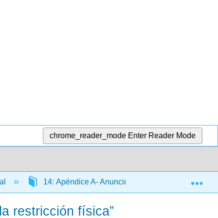
chrome_reader_mode
Enter Reader Mode
Exp
nal
14: Apéndice A- Anuncios de Casos
14.1
a restricción física”