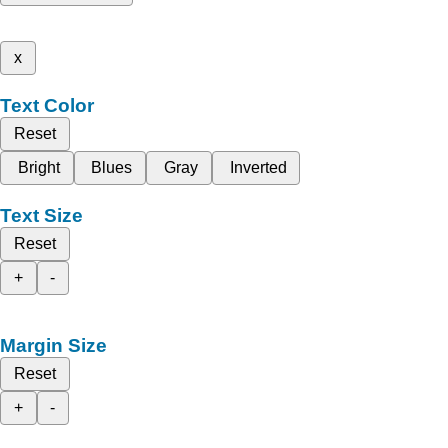
x
Text Color
Reset
Bright
Blues
Gray
Inverted
Text Size
Reset
+
-
Margin Size
Reset
+
-