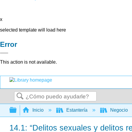
x
selected template will load here
Error
This action is not available.
Buscar
Expandir/contraer jerarquía global
Inicio
Estantería
Negocio
14.1: “Delitos sexuales y delitos r