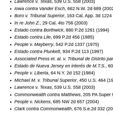
Lawrence v. Texas
, 539 U.S. 558 (2003)
Iowa contra Vander Esch
, 662 N.W. 2d 689 (200
Boro v. Tribunal Superior
, 163 Cal. App. 3d 1224
In re John Z.
, 29 Cal. 4to 756 (2003)
Estado contra Borthwick
, 880 P.2d 1261 (1994)
Estado contra Lile
, 699 P.2d 456 (1985)
People v. Mayberry
, 542 P.2d 1337 (1975)
Estado contra Plunkett
, 934 P.2d 113 (1997)
Associated Press et. al. v. Tribunal de Distrito pa
Estado de Nueva Jersey en interés de M.T.S.
, 6
People v. Liberta
, 64 N.Y. 2d 152 (1984)
Michael M. v. Tribunal Superior
, 450 U.S. 464 (1
Lawrence v. Texas
, 539 U.S. 558 (2003)
Commonwealth contra Matthews
, 205 PA Super 
People v. Nickens
, 685 NW 2d 657 (2004)
Clark contra Commonwealth
, 676 S.e.2d 332 (20