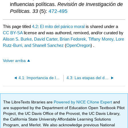
influencias políticas.
Revisión de Investigación de
Políticas. 33
(5):
472-495
This page titled
4.2: El mito del pánico moral
is shared under a
CC BY-SA
license and was authored, remixed, and/or curated by
Alison S. Burke, David Carter, Brian Fedorek, Tiffany Morey, Lore
Rutz-Burri, and Shanell Sanchez
(
OpenOregon
) .
Volver arriba
4.1: Importancia de la política en la justicia penal
4.3: Las etapas del desarrollo de políticas
The LibreTexts libraries are
Powered by NICE CXone Expert
and
are supported by the Department of Education Open Textbook Pilot
Project, the UC Davis Office of the Provost, the UC Davis Library,
the California State University Affordable Learning Solutions
Program, and Merlot. We also acknowledge previous National