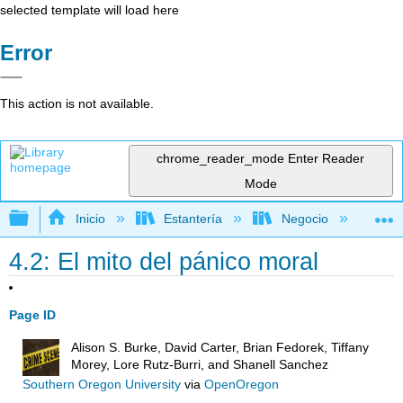
selected template will load here
Error
This action is not available.
chrome_reader_mode
Enter Reader
Mode
Expandir/contraer jerarquía global
Inicio
Estantería
Negocio
De
4.2: El mito del pánico moral
Page ID
Alison S. Burke, David Carter, Brian Fedorek, Tiffany
Morey, Lore Rutz-Burri, and Shanell Sanchez
Southern Oregon University
via
OpenOregon