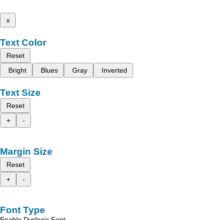
x
Text Color
Reset
Bright
Blues
Gray
Inverted
Text Size
Reset
+
-
Margin Size
Reset
+
-
Font Type
Enable Dyslexic Font