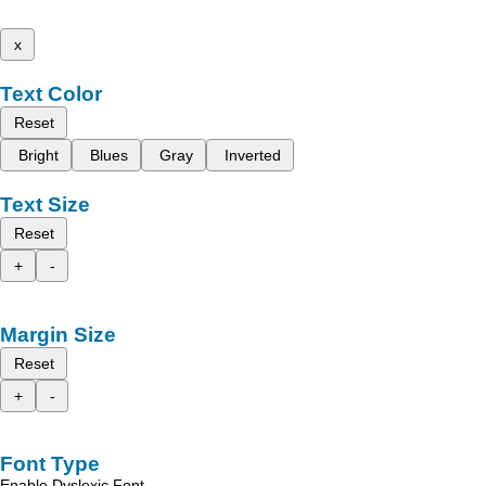
x
Text Color
Reset
Bright
Blues
Gray
Inverted
Text Size
Reset
+
-
Margin Size
Reset
+
-
Font Type
Enable Dyslexic Font