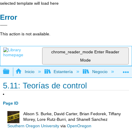
selected template will load here
Error
This action is not available.
chrome_reader_mode
Enter Reader
Mode
Expandir/contraer jerarquía global
Inicio
Estantería
Negocio
De
5.11: Teorías de control
Page ID
Alison S. Burke, David Carter, Brian Fedorek, Tiffany
Morey, Lore Rutz-Burri, and Shanell Sanchez
Southern Oregon University
via
OpenOregon