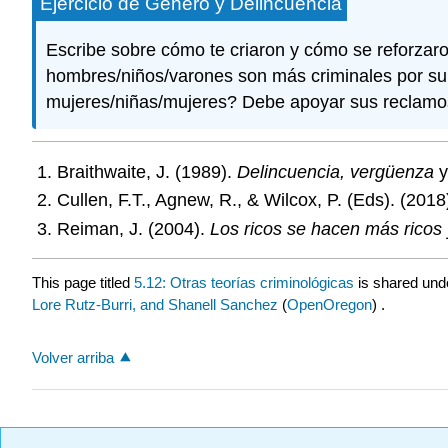
Ejercicio de Género y Delincuencia
Escribe sobre cómo te criaron y cómo se reforzaron 
hombres/niños/varones son más criminales por su b
mujeres/niñas/mujeres? Debe apoyar sus reclamos
Braithwaite, J. (1989).
Delincuencia, vergüenza
Cullen, F.T., Agnew, R., & Wilcox, P. (Eds). (2018
Reiman, J. (2004).
Los ricos se hacen más ricos y
This page titled
5.12: Otras teorías criminológicas
is shared und
Lore Rutz-Burri, and Shanell Sanchez
(
OpenOregon
) .
Volver arriba