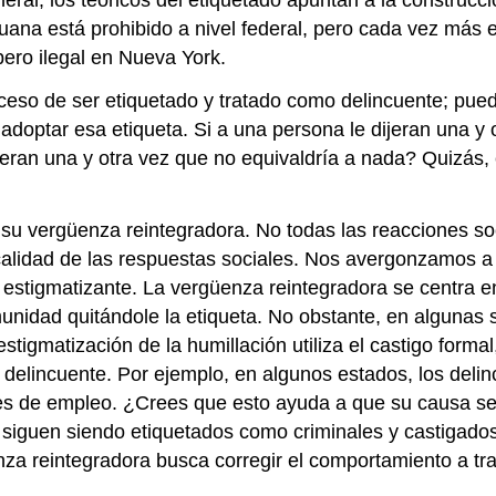
uana está prohibido a nivel federal, pero cada vez más e
ero ilegal en Nueva York.
oceso de ser etiquetado y tratado como delincuente; pue
doptar esa etiqueta. Si a una persona le dijeran una y 
jeran una y otra vez que no equivaldría a nada? Quizás, él
n su vergüenza reintegradora. No todas las reacciones s
 calidad de las respuestas sociales. Nos avergonzamos a
 estigmatizante. La vergüenza reintegradora se centra en
unidad quitándole la etiqueta. No obstante, en algunas
stigmatización de la humillación utiliza el castigo form
l delincuente. Por ejemplo, en algunos estados, los del
des de empleo. ¿Crees que esto ayuda a que su causa se 
siguen siendo etiquetados como criminales y castigados
za reintegradora busca corregir el comportamiento a trav