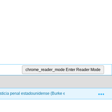
chrome_reader_mode
Enter Reader Mode
Exp
usticia penal estadounidense (Burke et al.)
Capítulo 5: