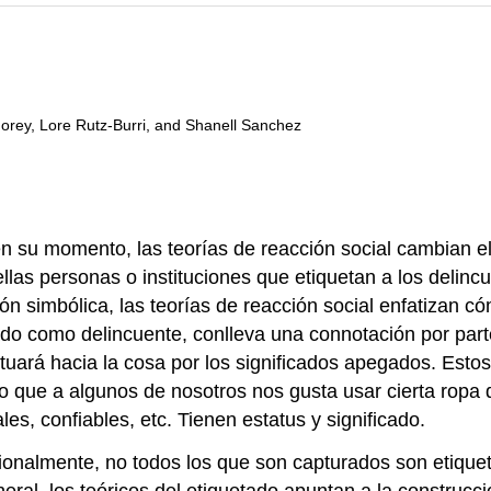
 Morey, Lore Rutz-Burri, and Shanell Sanchez
en su momento, las teorías de reacción social cambian el
llas personas o instituciones que etiquetan a los delinc
ión simbólica, las teorías de reacción social enfatizan c
uetado como delincuente, conlleva una connotación por p
uará hacia la cosa por los significados apegados. Estos
o que a algunos de nosotros nos gusta usar cierta ropa 
es, confiables, etc. Tienen estatus y significado.
cionalmente, no todos los que son capturados son etiqu
al, los teóricos del etiquetado apuntan a la construcción