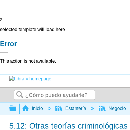
x
selected template will load here
Error
This action is not available.
Buscar
Expandir/contraer jerarquía global
Inicio
Estantería
Negocio
5.12: Otras teorías criminológicas