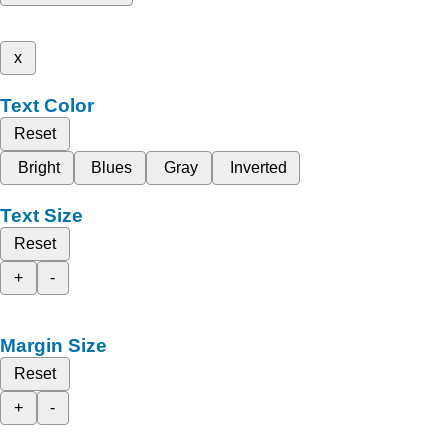
x
Text Color
Reset
Bright
Blues
Gray
Inverted
Text Size
Reset
+
-
Margin Size
Reset
+
-