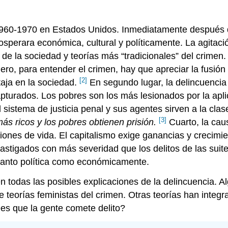
os 1960-1970 en Estados Unidos. Inmediatamente después
erara económica, cultural y políticamente. La agitación
 de la sociedad y teorías más “tradicionales” del crimen
ero, para entender el crimen, hay que apreciar la fusión
[2]
taja en la sociedad.
En segundo lugar, la delincuencia 
apturados. Los pobres son los más lesionados por la aplic
sistema de justicia penal y sus agentes sirven a la clase
[3]
ás ricos y los pobres obtienen prisión.
Cuarto, la caus
ciones de vida. El capitalismo exige ganancias y crecimi
castigados con más severidad que los delitos de las suites
 tanto política como económicamente.
n todas las posibles explicaciones de la delincuencia. Al
e teorías feministas del crimen. Otras teorías han inte
es que la gente comete delito?