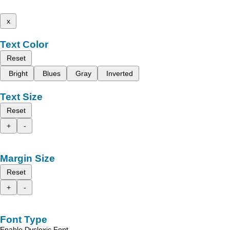
x
Text Color
Reset
Bright
Blues
Gray
Inverted
Text Size
Reset
+
-
Margin Size
Reset
+
-
Font Type
Enable Dyslexic Font