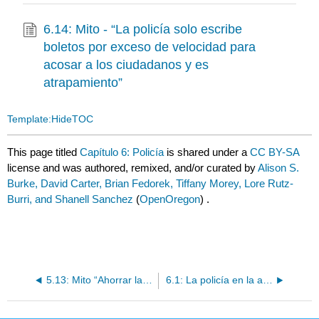
6.14: Mito - “La policía solo escribe
boletos por exceso de velocidad para
acosar a los ciudadanos y es
atrapamiento”
Template:HideTOC
This page titled
Capítulo 6: Policía
is shared under a
CC BY-SA
license and was authored, remixed, and/or curated by
Alison S.
Burke, David Carter, Brian Fedorek, Tiffany Morey, Lore Rutz-
Burri, and Shanell Sanchez
(
OpenOregon
) .
5.13: Mito “Ahorrar la vara, estropear al niño”
6.1: La policía en la antigüedad