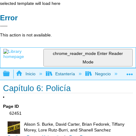
selected template will load here
Error
This action is not available.
chrome_reader_mode
Enter Reader
Mode
Expandir/contraer jerarquía global
Inicio
Estantería
Negocio
De
Capítulo 6: Policía
Page ID
62451
Alison S. Burke, David Carter, Brian Fedorek, Tiffany
Morey, Lore Rutz-Burri, and Shanell Sanchez