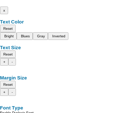
x
Text Color
Reset
Bright
Blues
Gray
Inverted
Text Size
Reset
+
-
Margin Size
Reset
+
-
Font Type
Enable Dyslexic Font