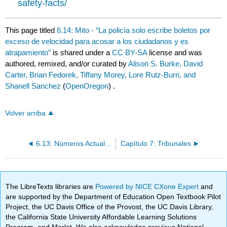
safety-facts/
This page titled
6.14: Mito - “La policía solo escribe boletos por
exceso de velocidad para acosar a los ciudadanos y es
atrapamiento”
is shared under a
CC BY-SA
license and was
authored, remixed, and/or curated by
Alison S. Burke, David
Carter, Brian Fedorek, Tiffany Morey, Lore Rutz-Burri, and
Shanell Sanchez
(
OpenOregon
) .
Volver arriba
6.13: Números Actuales - Cámaras Corporales
Capítulo 7: Tribunales
The LibreTexts libraries are
Powered by NICE CXone Expert
and
are supported by the Department of Education Open Textbook Pilot
Project, the UC Davis Office of the Provost, the UC Davis Library,
the California State University Affordable Learning Solutions
Program, and Merlot. We also acknowledge previous National