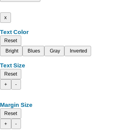
x
Text Color
Reset
Bright
Blues
Gray
Inverted
Text Size
Reset
+
-
Margin Size
Reset
+
-