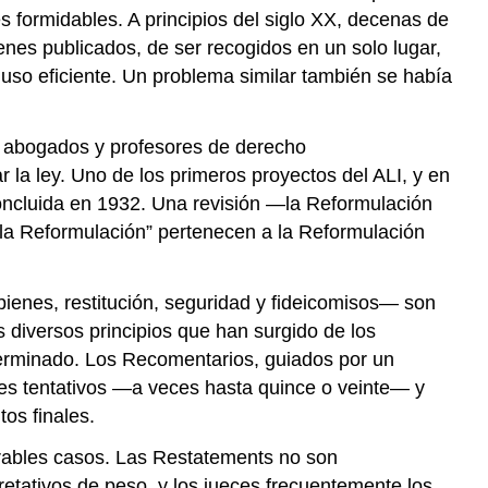
es formidables. A principios del siglo XX, decenas de
Historia
enes publicados, de ser recogidos en un solo lugar,
de
la
so eficiente. Un problema similar también se había
UCC
Organización
s, abogados y profesores de derecho
de
la
r la ley. Uno de los primeros proyectos del ALI, y en
UCC
oncluida en 1932. Una revisión —la Reformulación
Derecho
la Reformulación” pertenecen a la Reformulación
de
Ventas
Internacionales
bienes, restitución, seguridad y fideicomisos— son
El
s diversos principios que han surgido de los
Convenio
eterminado. Los Recomentarios, guiados por un
sobre
ores tentativos —a veces hasta quince o veinte— y
los
os finales.
Contratos
de
erables casos. Las Restatements no son
Compraventa
pretativos de peso, y los jueces frecuentemente los