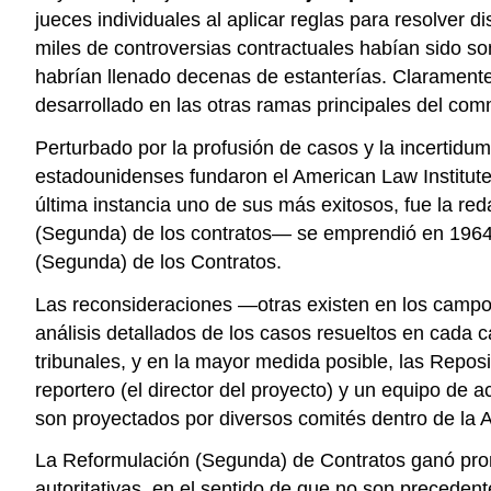
jueces individuales al aplicar reglas para resolver d
miles de controversias contractuales habían sido som
habrían llenado decenas de estanterías. Claramente
desarrollado en las otras ramas principales del co
Perturbado por la profusión de casos y la incertidu
estadounidenses fundaron el American Law Institute (
última instancia uno de sus más exitosos, fue la re
(Segunda) de los contratos— se emprendió en 1964 y
(Segunda) de los Contratos.
Las reconsideraciones —otras existen en los campos 
análisis detallados de los casos resueltos en cada c
tribunales, y en la mayor medida posible, las Repos
reportero (el director del proyecto) y un equipo de
son proyectados por diversos comités dentro de la 
La Reformulación (Segunda) de Contratos ganó pron
autoritativas, en el sentido de que no son precedent