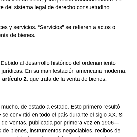
Internacional
rte del sistema legal de derecho consuetudino
de
Mercaderías
Llave
es y servicios. “Servicios” se refieren a actos o
para
enta de bienes.
llevar
Ejercicios
 Debido al desarrollo histórico del ordenamiento
as jurídicas. En su manifestación americana moderna,
l
artículo 2
, que trata de la venta de bienes.
s mucho, de estado a estado. Esto primero resultó
 convirtió en todo el país durante el siglo XX. Si
me de Ventas, publicada por primera vez en 1906—
s de bienes, instrumentos negociables, recibos de