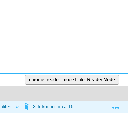
chrome_reader_mode
Enter Reader Mode
Exp
ntiles
8: Introducción al Derecho Contratado