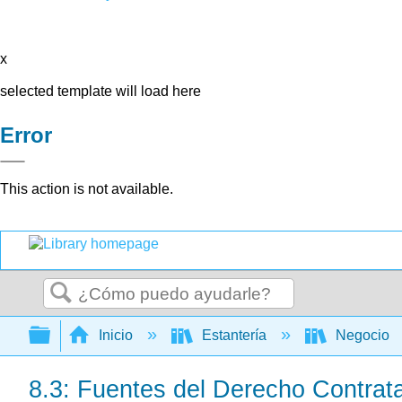
x
selected template will load here
Error
This action is not available.
Buscar
Expandir/contraer jerarquía global
Inicio
Estantería
Negocio
8.3: Fuentes del Derecho Contrat