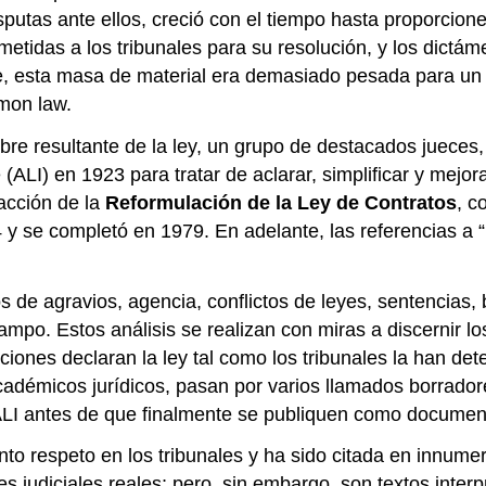
isputas ante ellos, creció con el tiempo hasta proporcion
etidas a los tribunales para su resolución, y los dictám
, esta masa de material era demasiado pesada para un u
mmon law.
mbre resultante de la ley, un grupo de destacados juece
ALI) en 1923 para tratar de aclarar, simplificar y mejora
dacción de la
Reformulación de la Ley de Contratos
, c
 se completó en 1979. En adelante, las referencias a “
de agravios, agencia, conflictos de leyes, sentencias, 
ampo. Estos análisis se realizan con miras a discernir lo
iciones declaran la ley tal como los tribunales la han d
 académicos jurídicos, pasan por varios llamados borrad
ALI antes de que finalmente se publiquen como document
to respeto en los tribunales y ha sido citada en innum
es judiciales reales; pero, sin embargo, son textos inter