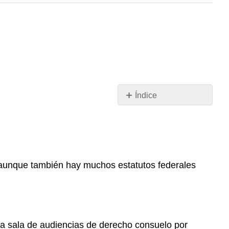
Índice
OBJETIVOS
DE
APRENDIZAJE
Jurisprudencia
Ley
s (aunque también hay muchos estatutos federales
Estatutaria:
El
Código
Uniforme
de
la sala de audiencias de derecho consuelo por
Comercio