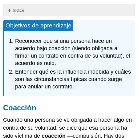
Índice
Coacción
Objetivos de aprendizaje
Coacción
Física
Coacción
Reconocer que si una persona hace un
por
acuerdo bajo coacción (siendo obligada a
Amenaza
firmar un contrato en contra de su voluntad), el
Influencia
acuerdo es nulo.
indebida
Entender qué es la influencia indebida y cuáles
Llave
para
son las circunstancias típicas cuando surge
llevar
para anular un contrato.
Ejercicios
Coacción
Cuando una persona se ve obligada a hacer algo en
contra de su voluntad, se dice que esa persona ha
sido víctima de
coacción
—compulsión. Hay dos