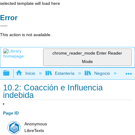
selected template will load here
Error
This action is not available.
chrome_reader_mode
Enter Reader
Mode
Expandir/contraer jerarquía global
Inicio
Estantería
Negocio
De
10.2: Coacción e Influencia
indebida
Page ID
Anonymous
LibreTexts