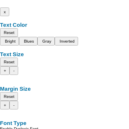
x
Text Color
Reset
Bright
Blues
Gray
Inverted
Text Size
Reset
+
-
Margin Size
Reset
+
-
Font Type
Enable Dyslexic Font