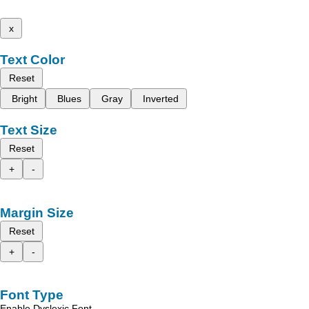
x
Text Color
Reset
Bright
Blues
Gray
Inverted
Text Size
Reset
+
-
Margin Size
Reset
+
-
Font Type
Enable Dyslexic Font