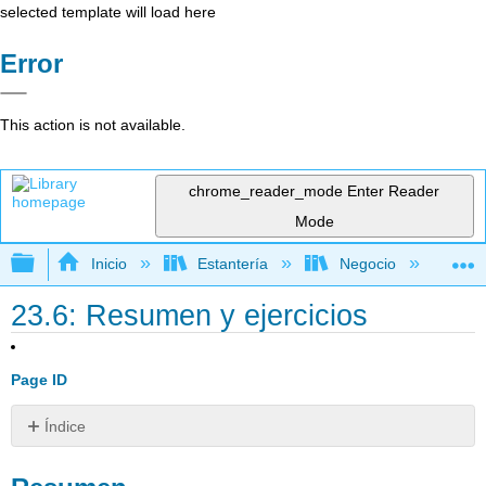
selected template will load here
Error
This action is not available.
chrome_reader_mode
Enter Reader
Mode
Expandir/contraer jerarquía global
Inicio
Estantería
Negocio
De
23.6: Resumen y ejercicios
Page ID
Índice
Resumen
EJERCICIOS