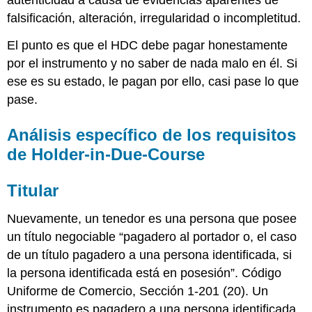
autenticidad a causa de evidencias aparentes de
Sin
falsificación, alteración, irregularidad o incompletitud.
razón
para
El punto es que el HDC debe pagar honestamente
cuestionar
por el instrumento y no saber de nada malo en él. Si
la
autenticidad
ese es su estado, le pagan por ello, casi pase lo que
del
pase.
instrumento
por
Análisis específico de los requisitos
aparente
falsificación,
de Holder-in-Due-Course
alteración
u
Titular
otra
irregularidad
o
Nuevamente, un tenedor es una persona que posee
incompletitud
un título negociable “pagadero al portador o, el caso
para
de un título pagadero a una persona identificada, si
poner
la persona identificada está en posesión”. Código
en
duda
Uniforme de Comercio, Sección 1-201 (20). Un
su
instrumento es pagadero a una persona identificada