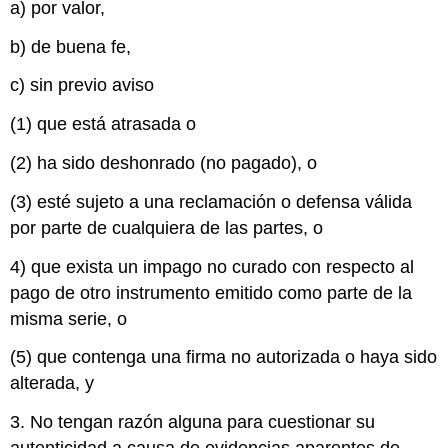
a) por valor,
de
que
b) de buena fe,
un
instrumento
c) sin previo aviso
ha
sido
(1) que está atrasada o
deshonrado
Sin
(2) ha sido deshonrado (no pagado), o
Aviso
de
(3) esté sujeto a una reclamación o defensa válida
Defensa
por parte de cualquiera de las partes, o
o
Reclamación
4) que exista un impago no curado con respecto al
Sin
pago de otro instrumento emitido como parte de la
previo
aviso
misma serie, o
de
(5) que contenga una firma no autorizada o haya sido
firma
o
alterada, y
alteración
no
3. No tengan razón alguna para cuestionar su
autorizada