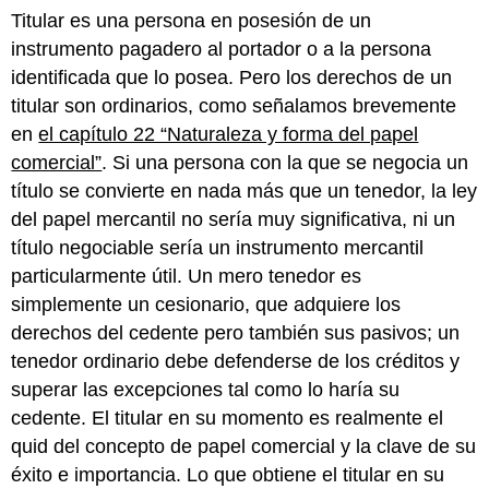
Análisis
Titular es una persona en posesión de un
específico
instrumento pagadero al portador o a la persona
de
identificada que lo posea. Pero los derechos de un
los
titular son ordinarios, como señalamos brevemente
requisitos
de
en
el capítulo 22 “Naturaleza y forma del papel
Holder-
comercial”
. Si una persona con la que se negocia un
in-
título se convierte en nada más que un tenedor, la ley
Due-
Course
del papel mercantil no sería muy significativa, ni un
Titular
título negociable sería un instrumento mercantil
Tomado
particularmente útil. Un mero tenedor es
por
simplemente un cesionario, que adquiere los
Valor
derechos del cedente pero también sus pasivos; un
De
Buena
tenedor ordinario debe defenderse de los créditos y
Fe
superar las excepciones tal como lo haría su
Honestidad
cedente. El titular en su momento es realmente el
de
quid del concepto de papel comercial y la clave de su
hecho
éxito e importancia. Lo que obtiene el titular en su
Observancia