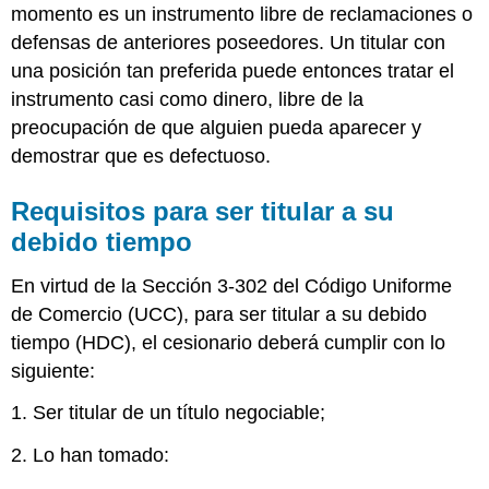
de
momento es un instrumento libre de reclamaciones o
Normas
defensas de anteriores poseedores. Un titular con
Comerciales
una posición tan preferida puede entonces tratar el
Razonables
de
instrumento casi como dinero, libre de la
Trato
preocupación de que alguien pueda aparecer y
Justo
demostrar que es defectuoso.
Sin
previo
Requisitos para ser titular a su
aviso
Sin
debido tiempo
previo
aviso
En virtud de la Sección 3-302 del Código Uniforme
de
de Comercio (UCC), para ser titular a su debido
que
tiempo (HDC), el cesionario deberá cumplir con lo
un
instrumento
siguiente:
está
atrasado
1. Ser titular de un título negociable;
Sin
2. Lo han tomado:
previo
aviso