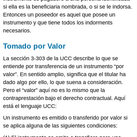
autenticidad
si ella es la beneficiaria nombrada, o si se le indorsa.
El
Entonces un poseedor es aquel que posee un
Pagador
como
instrumento y que tiene todos los indorments
Titular
necesarios.
en
el
Tomado por Valor
debido
Curso
La sección 3-303 de la UCC describe lo que se
La
regla
entiende por transferencia de un instrumento “por
del
valor”. En sentido amplio, significa que el titular ha
refugio
dado algo por ello, lo que suena a consideración.
Llave
Pero el “valor” aquí no es lo mismo que la
para
llevar
contraprestación bajo el derecho contractual. Aquí
Ejercicios
está el lenguaje UCC:
Un instrumento es emitido o transferido por valor si
se aplica alguna de las siguientes condiciones: