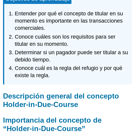
del
concepto
Entender por qué el concepto de titular en su
Holder-
momento es importante en las transacciones
in-
comerciales.
Due-
Course
Conoce cuáles son los requisitos para ser
Importancia
titular en su momento.
del
Determinar si un pagador puede ser titular a su
concepto
debido tiempo.
de
“Holder-
Conoce cuál es la regla del refugio y por qué
in-
existe la regla.
Due-
Course”
Requisitos
Descripción general del concepto
para
ser
Holder-in-Due-Course
titular
a
Importancia del concepto de
su
debido
“Holder-in-Due-Course”
tiempo