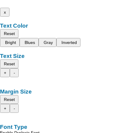
x
Text Color
Reset
Bright
Blues
Gray
Inverted
Text Size
Reset
+
-
Margin Size
Reset
+
-
Font Type
Enable Dyslexic Font