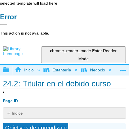
selected template will load here
Error
This action is not available.
chrome_reader_mode
Enter Reader
Mode
Expandir/contraer jerarquía global
Inicio
Estantería
Negocio
De
24.2: Titular en el debido curso
Page ID
Índice
Descripción
Objetivos de aprendizaje
general