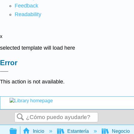
Feedback
Readability
x
selected template will load here
Error
This action is not available.
Buscar
Expandir/contraer jerarquía global
Inicio
Estantería
Negocio