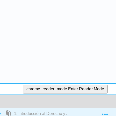
chrome_reader_mode
Enter Reader Mode
Exp
1: Introducción al Derecho y a los Sistemas Jurídicos