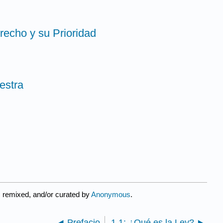
recho y su Prioridad
estra
 remixed, and/or curated by
Anonymous
.
Prefacio
1.1: ¿Qué es la Ley?