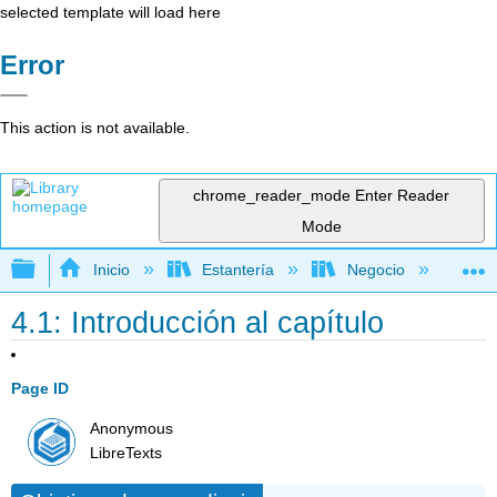
selected template will load here
Error
This action is not available.
chrome_reader_mode
Enter Reader
Mode
Expandir/contraer jerarquía global
Inicio
Estantería
Negocio
De
4.1: Introducción al capítulo
Page ID
Anonymous
LibreTexts