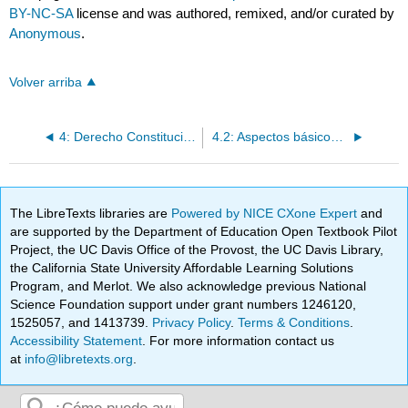
BY-NC-SA
license and was authored, remixed, and/or curated by
Anonymous
.
Volver arriba
4: Derecho Constitucional y Comercio de Estados Unidos
4.2: Aspectos básicos de la Constitución de Estados Unidos
The LibreTexts libraries are
Powered by NICE CXone Expert
and
are supported by the Department of Education Open Textbook Pilot
Project, the UC Davis Office of the Provost, the UC Davis Library,
the California State University Affordable Learning Solutions
Program, and Merlot. We also acknowledge previous National
Science Foundation support under grant numbers 1246120,
1525057, and 1413739.
Privacy Policy
.
Terms & Conditions
.
Accessibility Statement
. For more information contact us
at
info@libretexts.org
.