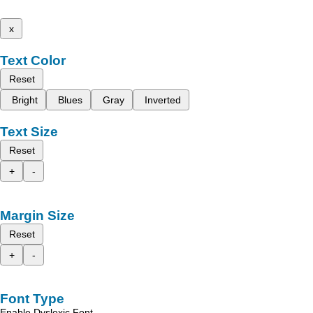
x
Text Color
Reset
Bright
Blues
Gray
Inverted
Text Size
Reset
+
-
Margin Size
Reset
+
-
Font Type
Enable Dyslexic Font