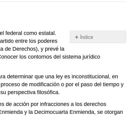
l federal como estatal.
Índice
artido entre los poderes
Resumen
ta de Derechos), y prevé la
Ejercicios
Conocer los contornos del sistema jurídico
PREGUNTAS
DE
AUTOPRUEBA
para determinar que una ley es inconstitucional, en
RESPUESTAS
l proceso de modificación o por el paso del tiempo y
DE
u perspectiva filosófica.
AUTO
s de acción por infracciones a los derechos
nta Enmienda y la Decimocuarta Enmienda, se otorgan