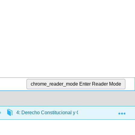
chrome_reader_mode
Enter Reader Mode
Exp
4: Derecho Constitucional y Comercio de Estados Uni