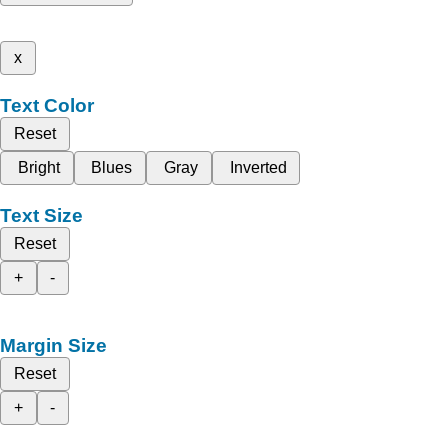
x
Text Color
Reset
Bright
Blues
Gray
Inverted
Text Size
Reset
+
-
Margin Size
Reset
+
-