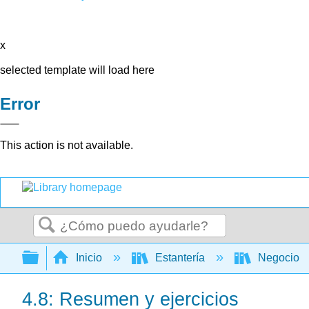
x
selected template will load here
Error
This action is not available.
Buscar
Expandir/contraer jerarquía global
Inicio
Estantería
Negocio
4.8: Resumen y ejercicios