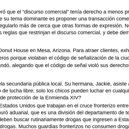
ó que el “discurso comercial” tenía derecho a menos pr
ue su tema dominante es proponer una transacción comerci
egularlo más de cerca que otras formas de expresión. No
reglas que restrinjan el discurso comercial, y debe demo
onut House en Mesa, Arizona. Para atraer clientes, exhi
treros porque violaban el código de señalización de la ciu
andó, alegando que el código de señal violó sus derecho
la secundaria pública local. Su hermana, Jackie, asiste
 de lucha libre; solo los chicos pueden luchar en cualqu
 de protección de la Enmienda XIV?
stados Unidos que trabajan en el cruce fronterizo entr
uró aduanal, que es una división del departamento de tes
eben buscar rutinariamente drogas que ingresen a Estad
 drogas. Muchos guardias fronterizos no consumen droga