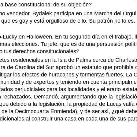
la base constitucional de su objeción?
 vendedor. Bydalek participa en una Marcha del Orgull
 que es gay y está orgulloso de ello. Su patrón no lo es
ucky en Halloween. En tu segundo día en el trabajo, ll
as elecciones. Tu jefe, que es de una persuasión política
do tus derechos constitucionales?
s residenciales en la Isla de Palms cerca de Charleston
ra de Carolina del Sur aprobó un estatuto que prohibía c
itigar los efectos de huracanes y tormentas fuertes. La 
omunidad y de expertos y teniendo en cuenta principalme
ados perjudiciales para las localidades y el erario estat
on rechazados. Demandó, argumentando que la legislació
 que debido a la legislación, la propiedad de Lucas valí
s de la Decimocuarta Enmienda), y de ser así, ¿qué de
dicionales al construir una casa en cada una de sus par