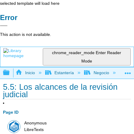
selected template will load here
Error
This action is not available.
chrome_reader_mode
Enter Reader
Mode
Expandir/contraer jerarquía global
Inicio
Estantería
Negocio
De
5.5: Los alcances de la revisión
judicial
Page ID
Anonymous
LibreTexts