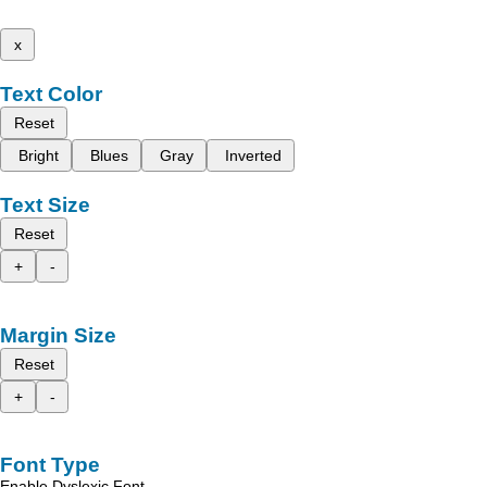
x
Text Color
Reset
Bright
Blues
Gray
Inverted
Text Size
Reset
+
-
Margin Size
Reset
+
-
Font Type
Enable Dyslexic Font