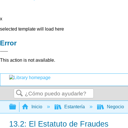
x
selected template will load here
Error
This action is not available.
Buscar
Expandir/contraer jerarquía global
Inicio
Estantería
Negocio
13.2: El Estatuto de Fraudes