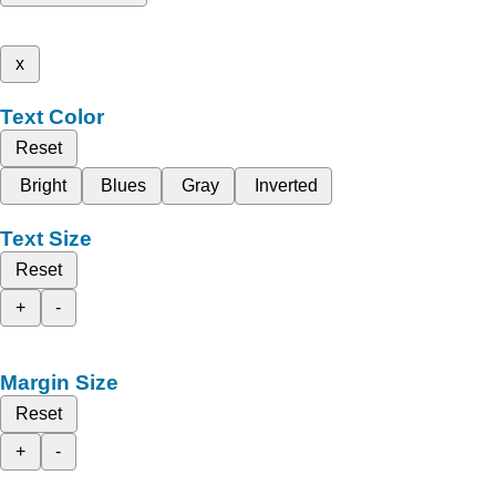
x
Text Color
Reset
Bright
Blues
Gray
Inverted
Text Size
Reset
+
-
Margin Size
Reset
+
-