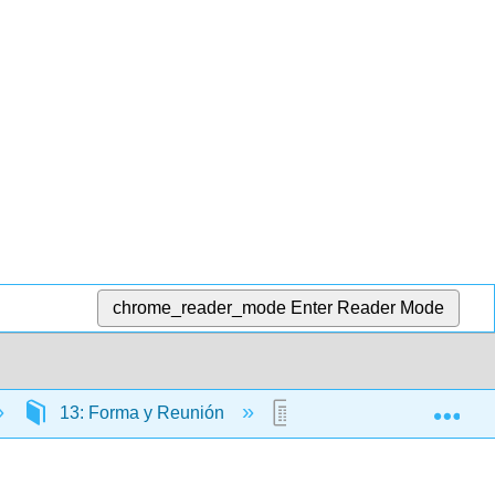
chrome_reader_mode
Enter Reader Mode
Exp
13: Forma y Reunión
13.2: El Estatuto de Fr