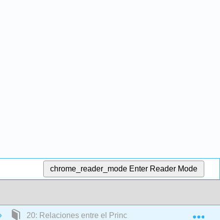
chrome_reader_mode
Enter Reader Mode
Exp
20: Relaciones entre el Principal y el Agente