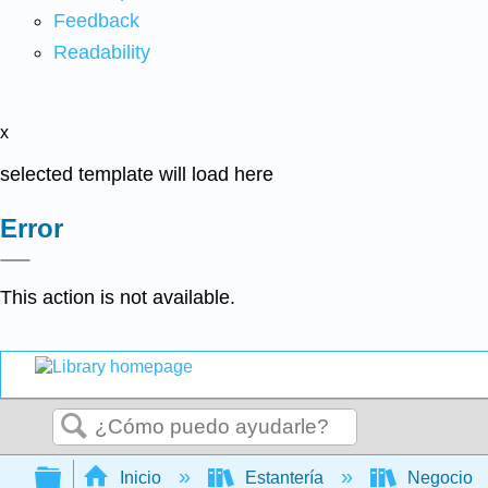
Feedback
Readability
x
selected template will load here
Error
This action is not available.
Buscar
Expandir/contraer jerarquía global
Inicio
Estantería
Negocio