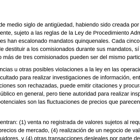
e medio siglo de antigüedad, habiendo sido creada por 
nte, sujeto a las reglas de la Ley de Procedimiento Adm
enes han escalonado mandatos quinquenales. Cada cinco d
 destituir a los comisionados durante sus mandatos, sí t
no más de tres comisionados pueden ser del mismo partido
ncias u otras posibles violaciones a la ley en las operac
ultado para realizar investigaciones de información, entr
iciones son rechazadas, puede emitir citaciones y procura
úblico en general, pero tiene autoridad para realizar ins
 potenciales son las fluctuaciones de precios que parec
ntran: (1) venta no registrada de valores sujetos al requ
precios de mercado, (4) realización de un negocio de val
buidores, y (4) otras transacciones desleales por parte de