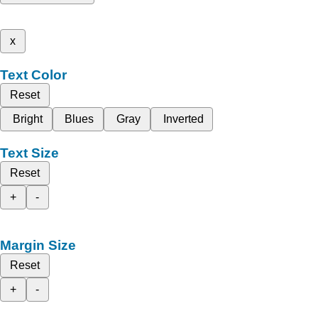
x
Text Color
Reset
Bright
Blues
Gray
Inverted
Text Size
Reset
+
-
Margin Size
Reset
+
-