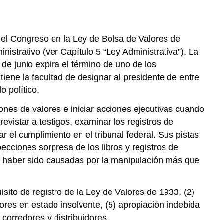
Frank
Llave
para
llevar
el Congreso en la Ley de Bolsa de Valores de
Ejercicios
inistrativo (ver
Capítulo 5 “Ley Administrativa”
). La
e junio expira el término de uno de los
iene la facultad de designar al presidente de entre
 político.
iones de valores e iniciar acciones ejecutivas cuando
evistar a testigos, examinar los registros de
r el cumplimiento en el tribunal federal. Sus pistas
pecciones sorpresa de los libros y registros de
en haber sido causadas por la manipulación más que
isito de registro de la Ley de Valores de 1933, (2)
ores en estado insolvente, (5) apropiación indebida
 corredores y distribuidores.