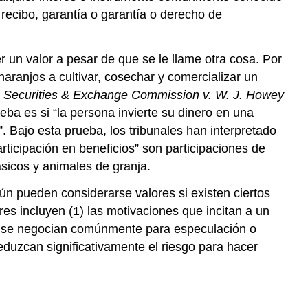
Proxy
, recibo, garantía o garantía o derecho de
de
Informes
Sanciones
r un valor a pesar de que se le llame otra cosa. Por
Leyes
naranjos a cultivar, cosechar y comercializar un
del
n
Securities & Exchange Commission v. W. J. Howey
cielo
ueba es si “la persona invierte su dinero en una
azul
 Bajo esta prueba, los tribunales han interpretado
Ley
de
articipación en beneficios” son participaciones de
Reforma
sicos y animales de granja.
de
ún pueden considerarse valores si existen ciertos
Wall
Street
ores incluyen (1) las motivaciones que incitan a un
y
tos se negocian comúnmente para especulación o
Protección
 reduzcan significativamente el riesgo para hacer
al
Consumidor
de
Dodd-