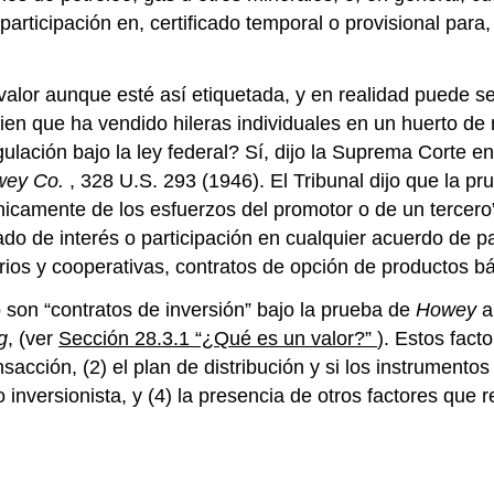
 participación en, certificado temporal o provisional para
valor aunque esté así etiquetada, y en realidad puede se
ien que ha vendido hileras individuales en un huerto de 
gulación bajo la ley federal? Sí, dijo la Suprema Corte e
owey Co.
, 328 U.S. 293 (1946). El Tribunal dijo que la pr
camente de los esfuerzos del promotor o de un tercero”.
icado de interés o participación en cualquier acuerdo de p
ios y cooperativas, contratos de opción de productos bá
 son “contratos de inversión” bajo la prueba de
Howey
a
g
, (ver
Sección 28.3.1 “¿Qué es un valor?”
). Estos fact
sacción, (2) el plan de distribución y si los instrumen
o inversionista, y (4) la presencia de otros factores que