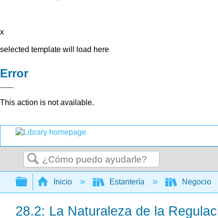
x
selected template will load here
Error
This action is not available.
Buscar
Expandir/contraer jerarquía global
Inicio
Estantería
Negocio
28.2: La Naturaleza de la Regulac