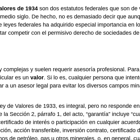
alores de 1934
son dos estatutos federales que son de 
o medio siglo. De hecho, no es demasiado decir que aunqu
e leyes federales ha adquirido especial importancia en l
ntar competir con el permisivo derecho de sociedades d
 complejas y suelen requerir asesoría profesional. Para 
ticular es un
valor
. Si lo es, cualquier persona que inten
ar a un asesor legal para evitar los diversos campos min
Ley de Valores de 1933, es integral, pero no responde e
la Sección 2, párrafo 1, del acto, “garantía” incluye “cu
tificado de interés o participación en cualquier acuerdo 
ión, acción transferible, inversión contrato, certificado 
echos de petróleo, gas u otros minerales, o, en general,