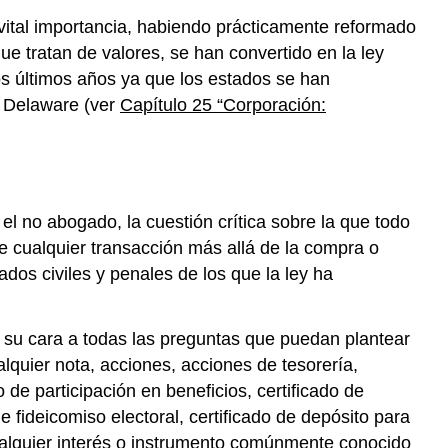
Ley
vital importancia, habiendo prácticamente reformado
de
Valores
e tratan de valores, se han convertido en la ley
de
os últimos años ya que los estados se han
1933
e Delaware (ver
Capítulo 25 “Corporación:
Goles
Inscripción
Sanciones
Ley
de
el no abogado, la cuestión crítica sobre la que todo
Bolsa
te cualquier transacción más allá de la compra o
de
ados civiles y penales de los que la ley ha
Valores
de
1934
n su cara a todas las preguntas que puedan plantear
Empresas
alquier nota, acciones, acciones de tesorería,
cubiertas
de participación en beneficios, certificado de
Solicitud
de fideicomiso electoral, certificado de depósito para
de
 cualquier interés o instrumento comúnmente conocido