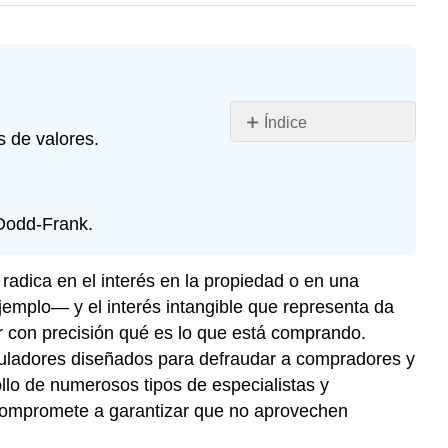
Índice
s de valores.
¿Qué
es
una
Seguridad?
 Dodd-Frank.
La
Comisión
 radica en el interés en la propiedad o en una
de
jemplo— y el interés intangible que representa da
Bolsa
r con precisión qué es lo que está comprando.
y
Valores
puladores diseñados para defraudar a compradores y
Funciones
ollo de numerosos tipos de especialistas y
Misión
e compromete a garantizar que no aprovechen
Fundamental