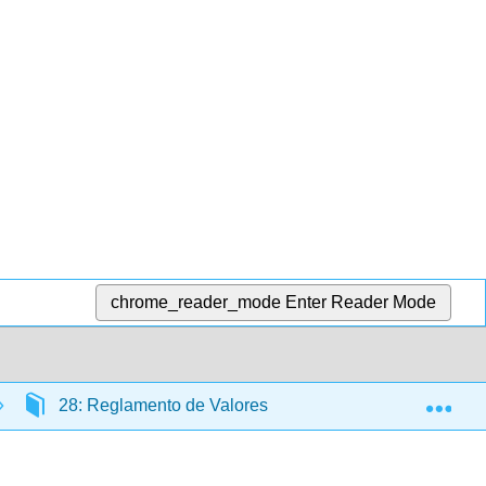
chrome_reader_mode
Enter Reader Mode
Exp
28: Reglamento de Valores
28.2: La Naturale