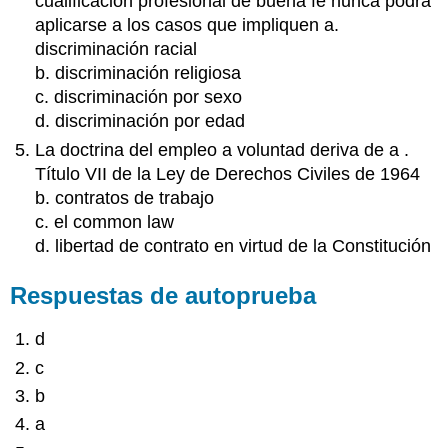
cualificación profesional de buena fe nunca podrá
aplicarse a los casos que impliquen a.
discriminación racial
b. discriminación religiosa
c. discriminación por sexo
d. discriminación por edad
La doctrina del empleo a voluntad deriva de a .
Título VII de la Ley de Derechos Civiles de 1964
b. contratos de trabajo
c. el common law
d. libertad de contrato en virtud de la Constitución
Respuestas de autoprueba
d
c
b
a