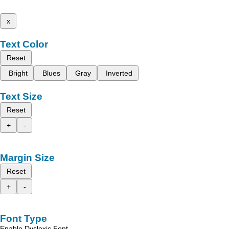
x
Text Color
Reset
Bright
Blues
Gray
Inverted
Text Size
Reset
+
-
Margin Size
Reset
+
-
Font Type
Enable Dyslexic Font