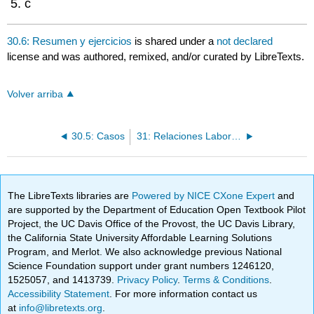
c
30.6: Resumen y ejercicios
is shared under a
not declared
license and was authored, remixed, and/or curated by LibreTexts.
Volver arriba
30.5: Casos
31: Relaciones Laborales y Gerenciales
The LibreTexts libraries are
Powered by NICE CXone Expert
and
are supported by the Department of Education Open Textbook Pilot
Project, the UC Davis Office of the Provost, the UC Davis Library,
the California State University Affordable Learning Solutions
Program, and Merlot. We also acknowledge previous National
Science Foundation support under grant numbers 1246120,
1525057, and 1413739.
Privacy Policy
.
Terms & Conditions
.
Accessibility Statement
. For more information contact us
at
info@libretexts.org
.