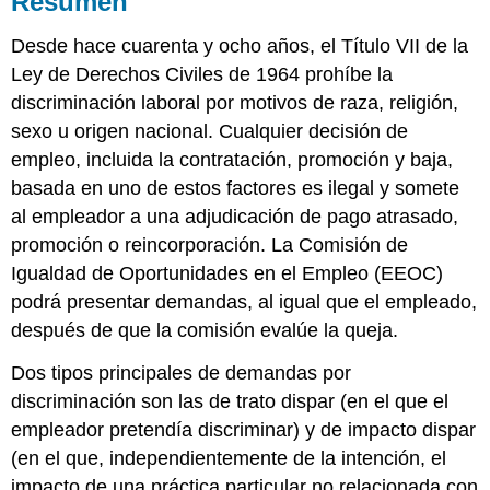
Resumen
PREGUNTAS
Desde hace cuarenta y ocho años, el Título VII de la
DE
AUTOPRUEBA
Ley de Derechos Civiles de 1964 prohíbe la
Respuestas
discriminación laboral por motivos de raza, religión,
de
sexo u origen nacional. Cualquier decisión de
autoprueba
empleo, incluida la contratación, promoción y baja,
basada en uno de estos factores es ilegal y somete
al empleador a una adjudicación de pago atrasado,
promoción o reincorporación. La Comisión de
Igualdad de Oportunidades en el Empleo (EEOC)
podrá presentar demandas, al igual que el empleado,
después de que la comisión evalúe la queja.
Dos tipos principales de demandas por
discriminación son las de trato dispar (en el que el
empleador pretendía discriminar) y de impacto dispar
(en el que, independientemente de la intención, el
impacto de una práctica particular no relacionada con