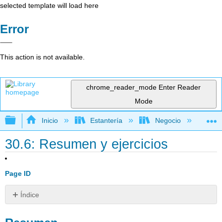
selected template will load here
Error
This action is not available.
chrome_reader_mode
Enter Reader
Mode
Expandir/contraer jerarquía global
Inicio
Estantería
Negocio
De
30.6: Resumen y ejercicios
Page ID
Índice
Resumen
Ejercicios