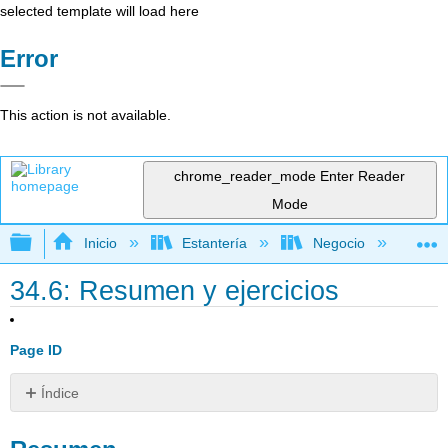
selected template will load here
Error
This action is not available.
chrome_reader_mode
Enter Reader
Mode
Expandir/contraer jerarquía global
Inicio
Estantería
Negocio
De
34.6: Resumen y ejercicios
Page ID
Índice
Resumen
Ejercicios