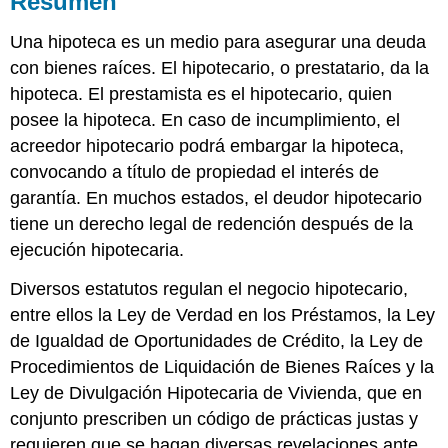
Resumen
PREGUNTAS
Una hipoteca es un medio para asegurar una deuda
DE
AUTOPRUEBA
con bienes raíces. El hipotecario, o prestatario, da la
RESPUESTAS
hipoteca. El prestamista es el hipotecario, quien
DE
posee la hipoteca. En caso de incumplimiento, el
AUTO
acreedor hipotecario podrá embargar la hipoteca,
convocando a título de propiedad el interés de
garantía. En muchos estados, el deudor hipotecario
tiene un derecho legal de redención después de la
ejecución hipotecaria.
Diversos estatutos regulan el negocio hipotecario,
entre ellos la Ley de Verdad en los Préstamos, la Ley
de Igualdad de Oportunidades de Crédito, la Ley de
Procedimientos de Liquidación de Bienes Raíces y la
Ley de Divulgación Hipotecaria de Vivienda, que en
conjunto prescriben un código de prácticas justas y
requieren que se hagan diversas revelaciones ante