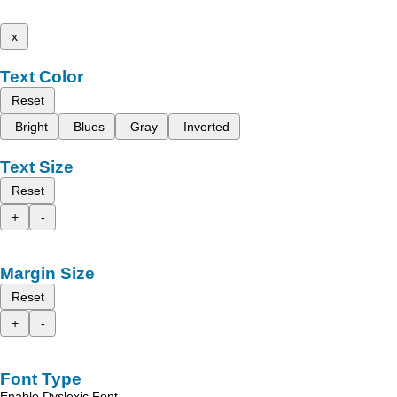
x
Text Color
Reset
Bright
Blues
Gray
Inverted
Text Size
Reset
+
-
Margin Size
Reset
+
-
Font Type
Enable Dyslexic Font