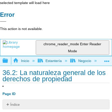
selected template will load here
Error
This action is not available.
chrome_reader_mode
Enter Reader
Mode
Expandir/contraer jerarquía global
Inicio
Estantería
Negocio
De
36.2: La naturaleza general de los
derechos de propiedad
Page ID
Índice
Definición