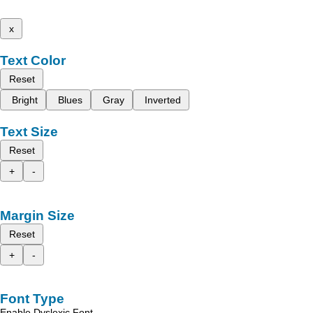
x
Text Color
Reset
Bright
Blues
Gray
Inverted
Text Size
Reset
+
-
Margin Size
Reset
+
-
Font Type
Enable Dyslexic Font