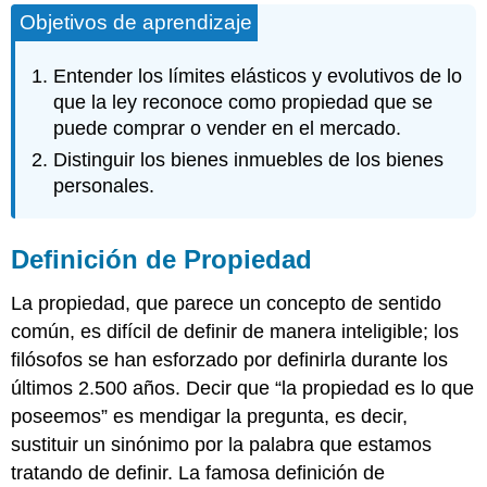
Objetivos de aprendizaje
de
Propiedad
El
Entender los límites elásticos y evolutivos de lo
punto
que la ley reconoce como propiedad que se
de
puede comprar o vender en el mercado.
vista
del
Distinguir los bienes inmuebles de los bienes
economista
personales.
Clasificación
de
la
Definición de Propiedad
propiedad
Importancia
La propiedad, que parece un concepto de sentido
de
común, es difícil de definir de manera inteligible; los
la
filósofos se han esforzado por definirla durante los
Distinción
entre
últimos 2.500 años. Decir que “la propiedad es lo que
Bienes
poseemos” es mendigar la pregunta, es decir,
Inmuebles
sustituir un sinónimo por la palabra que estamos
y
Bienes
tratando de definir. La famosa definición de