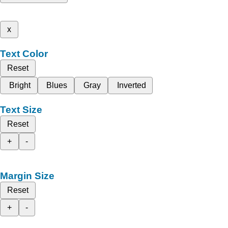
x
Text Color
Reset
Bright
Blues
Gray
Inverted
Text Size
Reset
+
-
Margin Size
Reset
+
-