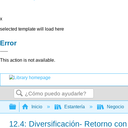
x
selected template will load here
Error
This action is not available.
Buscar
Expandir/contraer jerarquía global
Inicio
Estantería
Negocio
12.4: Diversificación- Retorno co