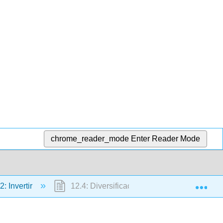
chrome_reader_mode
Enter Reader Mode
Exp
2: Invertir
12.4: Diversificación- Retorno con Menor 