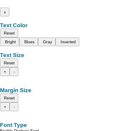
x
Text Color
Reset
Bright
Blues
Gray
Inverted
Text Size
Reset
+
-
Margin Size
Reset
+
-
Font Type
Enable Dyslexic Font