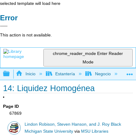
selected template will load here
Error
This action is not available.
chrome_reader_mode
Enter Reader
Mode
Expandir/contraer jerarquía global
Inicio
Estantería
Negocio
Fi
14: Liquidez Homogénea
Page ID
67869
Lindon Robison, Steven Hanson, and J. Roy Black
Michigan State University
via
MSU Libraries