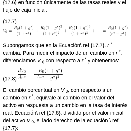
{17.6} en función únicamente de las tasas reales y el
flujo de caja inicial:
(17.7)
*
Supongamos que en la Ecuación\ ref {17.7},
r
*
cambia. Para medir el impacto de un cambio en
r
,
*
diferenciamos
V
con respecto a
r
y obtenemos:
0
(17.8)
El cambio porcentual en
V
, con respecto a un
0
*
cambio en
r
, equivale al cambio en el valor del
activo en respuesta a un cambio en la tasa de interés
real, Ecuación\ ref {17.8}, dividido por el valor inicial
del activo
V
, el lado derecho de la ecuación \ ref
0
{17.7}: