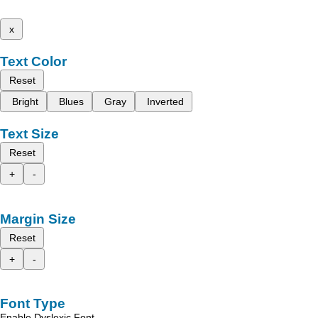
x
Text Color
Reset
Bright
Blues
Gray
Inverted
Text Size
Reset
+
-
Margin Size
Reset
+
-
Font Type
Enable Dyslexic Font