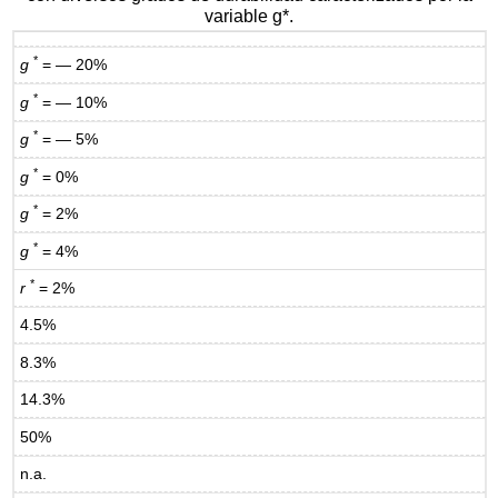
variable g*.
*
g
= — 20%
*
g
= — 10%
*
g
= — 5%
*
g
= 0%
*
g
= 2%
*
g
= 4%
*
r
= 2%
4.5%
8.3%
14.3%
50%
n.a.