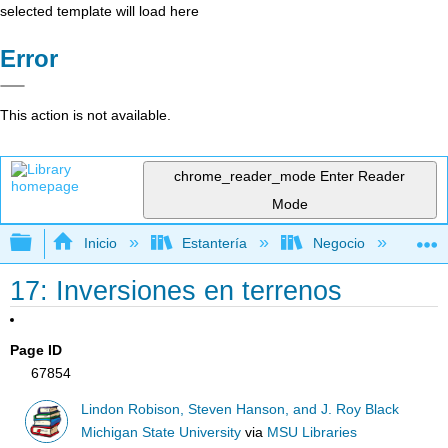
selected template will load here
Error
This action is not available.
chrome_reader_mode
Enter Reader
Mode
Expandir/contraer jerarquía global
Inicio
Estantería
Negocio
Fi
17: Inversiones en terrenos
Page ID
67854
Lindon Robison, Steven Hanson, and J. Roy Black
Michigan State University
via
MSU Libraries