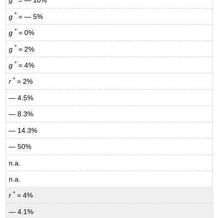
g
= — 10%
*
g
= — 5%
*
g
= 0%
*
g
= 2%
*
g
= 4%
*
r
= 2%
— 4.5%
— 8.3%
— 14.3%
— 50%
n.a.
n.a.
*
r
= 4%
— 4.1%