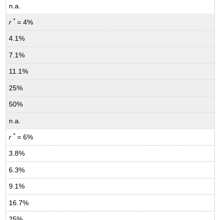
n.a.
*
r
= 4%
4.1%
7.1%
11.1%
25%
50%
n.a.
*
r
= 6%
3.8%
6.3%
9.1%
16.7%
25%