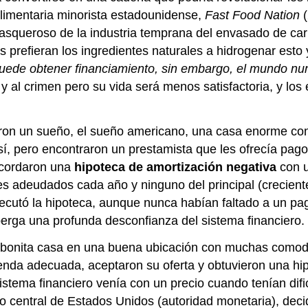
 alimentaria minorista estadounidense,
Fast Food Nation
(
 asqueroso de la industria temprana del envasado de ca
prefieran los ingredientes naturales a hidrogenar esto 
uede obtener financiamiento, sin embargo, el mundo nun
 y al crimen pero su vida será menos satisfactoria, y lo
on un sueño, el sueño americano, una casa enorme con 
sí, pero encontraron un prestamista que les ofrecía pa
 acordaron una
hipoteca de amortización negativa
con 
es adeudados cada año y ninguno del principal (crecient
jecutó la hipoteca, aunque nunca habían faltado a un pa
erga una profunda desconfianza del sistema financiero.
bonita casa en una buena ubicación con muchas comodid
enda adecuada, aceptaron su oferta y obtuvieron una hip
stema financiero venía con un precio cuando tenían difi
o central de Estados Unidos (autoridad monetaria), decid