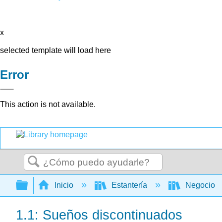
x
selected template will load here
Error
This action is not available.
Buscar
Expandir/contraer jerarquía global
Inicio
Estantería
Negocio
1.1: Sueños discontinuados