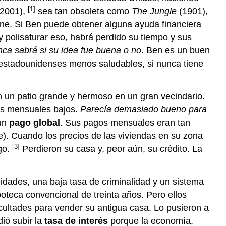
[1]
2001),
sea tan obsoleta como
The Jungle
(1901),
rne. Si Ben puede obtener alguna ayuda financiera
y polisaturar eso, habrá perdido su tiempo y sus
ca sabrá si su idea fue buena o no
. Ben es un buen
s estadounidenses menos saludables, si nunca tiene
un patio grande y hermoso en un gran vecindario.
gos mensuales bajos.
Parecía demasiado bueno para
un
pago global
. Sus pagos mensuales eran tan
e). Cuando los precios de las viviendas en su zona
[3]
go.
Perdieron su casa y, peor aún, su crédito. La
ades, una baja tasa de criminalidad y un sistema
oteca convencional de treinta años. Pero ellos
cultades para vender su antigua casa. Lo pusieron a
ió subir la
tasa de interés
porque la economía,