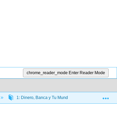
chrome_reader_mode
Enter Reader Mode
Exp
1: Dinero, Banca y Tu Mundo
1.1: Sueños d