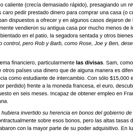
o caliente (crecía demasiado rápido), presagiando un ni
ás caro pedir prestado dinero para comprar una casa (o c
ban dispuestos a ofrecer y en algunos casos dejaron de
lmente vendieron su antigua casa por mucho menos de lo
mbientado en el patio, la segadora sentada y otros bien
jo control, pero Rob y Barb, como Rose, Joe y Ben, des
ema financiero, particularmente
las divisas
. Sam, como 
e otros países usa dinero que de alguna manera es dife
ia como estudiante de intercambio. Con sólo $15,000 e
or perdido) frente a la moneda francesa, el euro, descu
uesto en seis meses. Incapaz de obtener empleo en Fra
ana
.
o hubiera invertido su herencia en bonos del gobierno d
tractualmente sobre esos bonos, pero las altas tasas de
cabaron con la mayor parte de su poder adquisitivo. En l