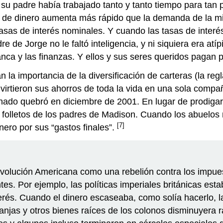
u padre había trabajado tanto y tanto tiempo para tan p
 de dinero aumenta más rápido que la demanda de la mis
asas de interés nominales. Y cuando las tasas de interé
re de Jorge no le faltó inteligencia, y ni siquiera era a
nca y las finanzas. Y ellos y sus seres queridos pagan p
 la importancia de la diversificación de carteras (la r
nvirtieron sus ahorros de toda la vida en una sola compa
hado quebró en diciembre de 2001. En lugar de prodigar
e folletos de los padres de Madison. Cuando los abuelos
[7]
ero por sus “gastos finales”.
 Revolución Americana como una rebelión contra los impue
es. Por ejemplo, las políticas imperiales británicas esta
interés. Cuando el dinero escaseaba, como solía hacerlo,
granjas y otros bienes raíces de los colonos disminuyer