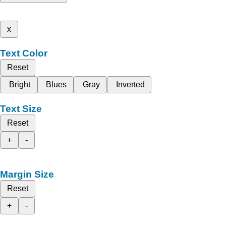
x
Text Color
Reset
Bright
Blues
Gray
Inverted
Text Size
Reset
+
-
Margin Size
Reset
+
-