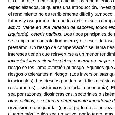
En general, sin embargo, calcular los rendimientos 
especializados. Si quieres una introducción, invest
el rendimiento no es terriblemente difícil y tampoc
futuros y asegurarse de que los activos sean compar
activo. Viene en una variedad de sabores, todos el
izquierda), ceteris paribus
. Dos tipos principales de
se cumpla un contrato financiero y el riesgo de tasa 
préstamo. Un riesgo de compensación se llama riesg
intereses tienen que reinvertirse a un menor rendim
inversionistas racionales deben esperar un mayor re
riesgo se les llama aversión al riesgo. Aquellos q
riesgos o tolerantes al riesgo. (Los inversionistas 
irracionales). Los riesgos pueden ser idiosincrásico
restaurantes) o sistémicos (en toda la economía). E
sea por razones idiosincrásicas, sectoriales o sisté
otros activos, es el tercer determinante importante
inversión
o desguardar (gastar parte de su riqueza 
Cuanto más líquido sea un activo, por lo tanto, más