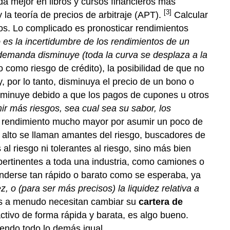
a mejor en libros y cursos financieros más
[3]
 la teoría de precios de arbitraje (APT).
Calcular
vos. Lo complicado es pronosticar rendimientos
o es la incertidumbre de los rendimientos de un
 demanda disminuye (toda la curva se desplaza a la
o como riesgo de crédito), la posibilidad de que no
y, por lo tanto, disminuya el precio de un bono o
isminuye debido a que los pagos de cupones u otros
ir más riesgos, sea cual sea su sabor, los
un rendimiento mucho mayor por asumir un poco de
 alto se llaman amantes del riesgo, buscadores de
l riesgo ni tolerantes al riesgo, sino más bien
 (pertinentes a toda una industria, como camiones o
enderse tan rápido o barato como se esperaba, ya
z, o (para ser más precisos) la liquidez relativa a
tas a menudo necesitan cambiar su
cartera de
ctivo de forma rápida y barata, es algo bueno.
iendo todo lo demás igual.