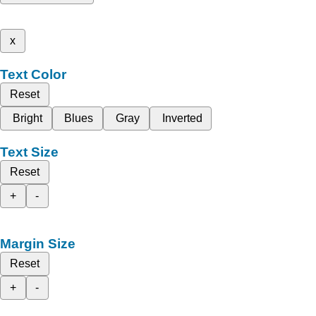
x
Text Color
Reset
Bright
Blues
Gray
Inverted
Text Size
Reset
+
-
Margin Size
Reset
+
-