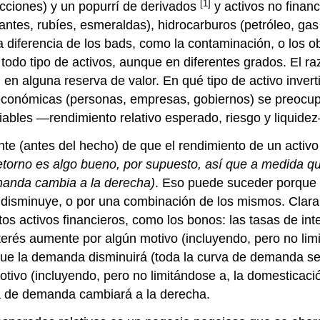
[1]
acciones) y un popurrí de derivados
y activos no financ
mantes, rubíes, esmeraldas), hidrocarburos (petróleo, g
a diferencia de los bads, como la contaminación, o los 
odo tipo de activos, aunque en diferentes grados. El raz
 en alguna reserva de valor. En qué tipo de activo invertir
 económicas (personas, empresas, gobiernos) se preocup
ariables —rendimiento relativo esperado, riesgo y liquide
ante (antes del hecho) de que el rendimiento de un activ
etorno es algo bueno, por supuesto, así que a medida q
manda cambia a la derecha)
. Eso puede suceder porque 
isminuye, o por una combinación de los mismos. Clarame
os activos financieros, como los bonos: las tasas de int
nterés aumente por algún motivo (incluyendo, pero no lim
ue la demanda disminuirá (toda la curva de demanda se de
tivo (incluyendo, pero no limitándose a, la domesticació
va de demanda cambiará a la derecha.