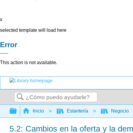
x
selected template will load here
Error
This action is not available.
Buscar
Expandir/contraer jerarquía global
Inicio
Estantería
Negocio
5.2: Cambios en la oferta y la d