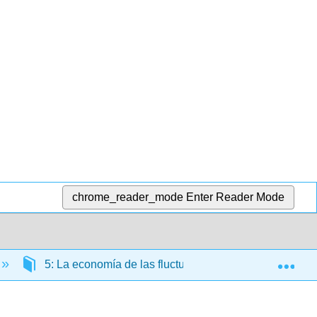
chrome_reader_mode
Enter Reader Mode
Exp
5: La economía de las fluctuaciones de las tasas de in