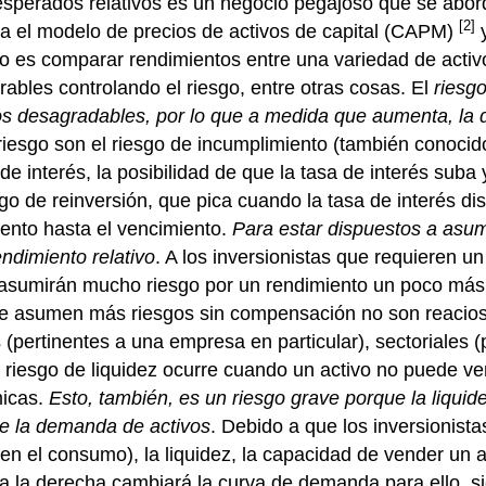
esperados relativos es un negocio pegajoso que se abord
[2]
iga el modelo de precios de activos de capital (CAPM)
y
o lo es comparar rendimientos entre una variedad de acti
ables controlando el riesgo, entre otras cosas. El
riesg
los desagradables, por lo que a medida que aumenta, la
 riesgo son el riesgo de incumplimiento (también conocid
de interés, la posibilidad de que la tasa de interés suba 
o de reinversión, que pica cuando la tasa de interés d
iento hasta el vencimiento.
Para estar dispuestos a asum
ndimiento relativo
. A los inversionistas que requieren 
ue asumirán mucho riesgo por un rendimiento un poco más
que asumen más riesgos sin compensación no son reacios a
s (pertinentes a una empresa en particular), sectoriales
l riesgo de liquidez ocurre cuando un activo no puede v
micas.
Esto, también, es un riesgo grave porque la liquide
 de la demanda de activos
. Debido a que los inversionis
en el consumo), la liquidez, la capacidad de vender un a
 a la derecha cambiará la curva de demanda para ello, s