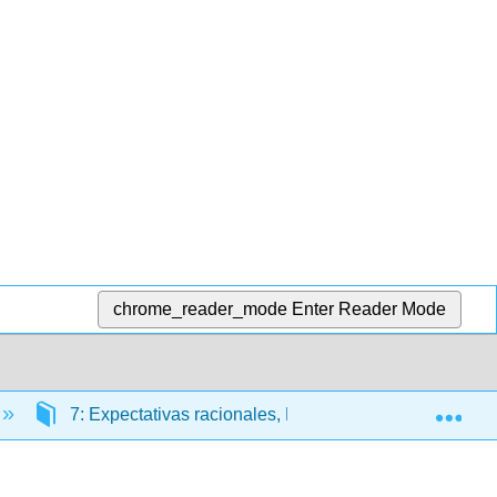
chrome_reader_mode
Enter Reader Mode
Exp
7: Expectativas racionales, Mercados Eficientes y Val