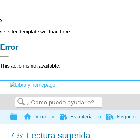
x
selected template will load here
Error
This action is not available.
Buscar
Expandir/contraer jerarquía global
Inicio
Estantería
Negocio
7.5: Lectura sugerida