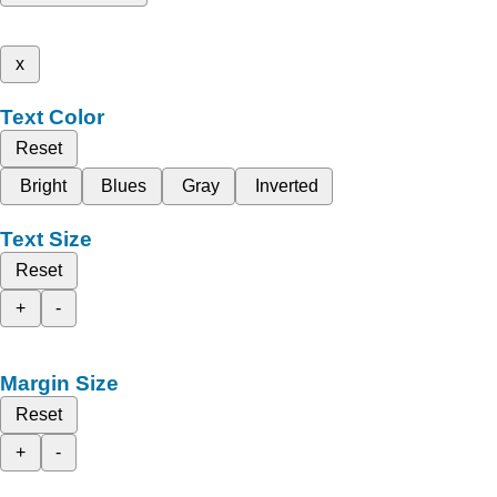
x
Text Color
Reset
Bright
Blues
Gray
Inverted
Text Size
Reset
+
-
Margin Size
Reset
+
-