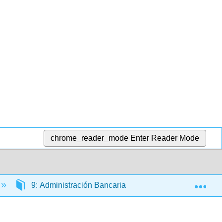
chrome_reader_mode
Enter Reader Mode
Exp
9: Administración Bancaria
9.6: Fuera del B