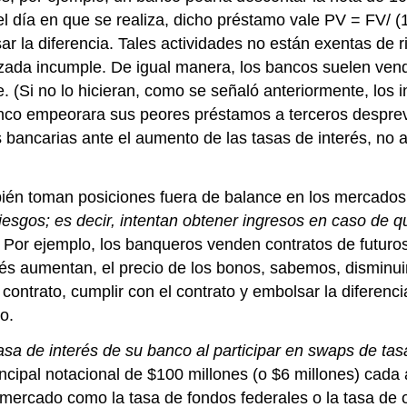
el día en que se realiza, dicho préstamo vale PV = FV/ (
r la diferencia. Tales actividades no están exentas de 
tizada incumple. De igual manera, los bancos suelen ven
e. (Si no lo hicieran, como se señaló anteriormente, los
anco empeorara sus peores préstamos a terceros desprev
bancarias ante el aumento de las tasas de interés, no 
mbién toman posiciones fuera de balance en los mercados
iesgos; es decir, intentan obtener ingresos en caso de q
. Por ejemplo, los banqueros venden contratos de futuro
rés aumentan, el precio de los bonos, sabemos, disminu
 contrato, cumplir con el contrato y embolsar la difere
o.
sa de interés de su banco al participar en swaps de tas
rincipal notacional de $100 millones (o $6 millones) cad
mercado como la tasa de fondos federales o la tasa de 