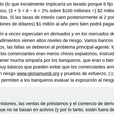
o (lo que inicialmente implicaría un lavado porque 6 fijo
o, (3 + 5 = 8 − 6 = 2% sobre $100 millones =) $2 millon
tas. Si las tasas de interés caen posteriormente al 2 po
lones de dólares) $1 millón al año pero bien podrá pagar
ién a veces especulan en derivados y en los mercados de
rendimientos vienen altos niveles de riesgo. Varios ban
s, las fallas se debieron al problema principal-agente:
, los comerciantes eran meros chivos expiatorios, instru
il tener mucha simpatía por los banqueros, que eran o bi
muy básicos que pueden evitar que los comerciantes arri
n riesgo
www.gloriamundi.org
y pruebas de esfuerzo,
Fi
permiten a los banqueros evaluar la exposición al riesg
isiones, las ventas de préstamos y el comercio de deri
ue no se basan en activos (y por lo tanto, están fuera de