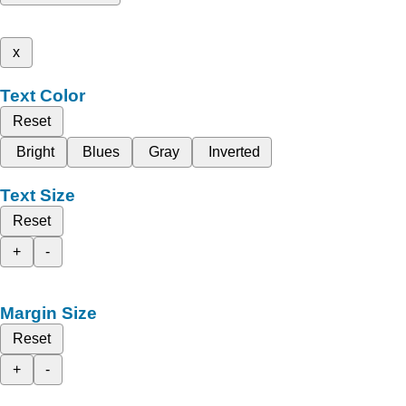
x
Text Color
Reset
Bright
Blues
Gray
Inverted
Text Size
Reset
+
-
Margin Size
Reset
+
-