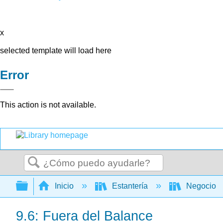
x
selected template will load here
Error
This action is not available.
Buscar
Expandir/contraer jerarquía global
Inicio
Estantería
Negocio
9.6: Fuera del Balance