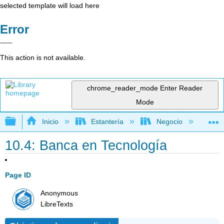
selected template will load here
Error
This action is not available.
chrome_reader_mode
Enter Reader
Mode
Expandir/contraer jerarquía global
Inicio
Estantería
Negocio
Fi
10.4: Banca en Tecnología
Page ID
Anonymous
LibreTexts