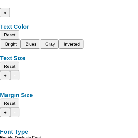
x
Text Color
Reset
Bright
Blues
Gray
Inverted
Text Size
Reset
+
-
Margin Size
Reset
+
-
Font Type
Enable Dyslexic Font