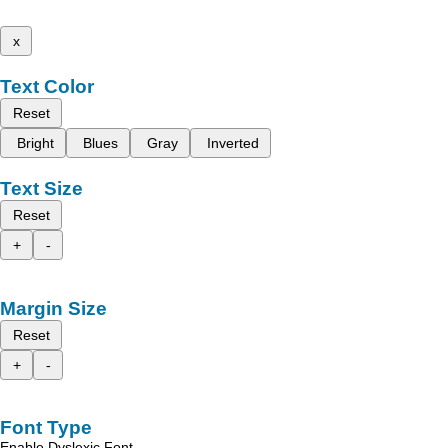
x
Text Color
Reset
Bright
Blues
Gray
Inverted
Text Size
Reset
+
-
Margin Size
Reset
+
-
Font Type
Enable Dyslexic Font