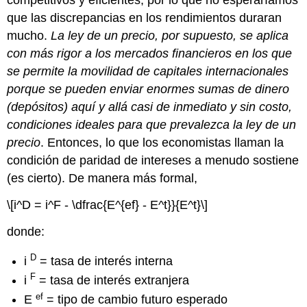
competitivos y eficientes, por lo que no esperaríamos
que las discrepancias en los rendimientos duraran
mucho.
La ley de un precio, por supuesto, se aplica
con más rigor a los mercados financieros en los que
se permite la movilidad de capitales internacionales
porque se pueden enviar enormes sumas de dinero
(depósitos) aquí y allá casi de inmediato y sin costo,
condiciones ideales para que prevalezca la ley de un
precio
. Entonces, lo que los economistas llaman la
condición de paridad de intereses a menudo sostiene
(es cierto). De manera más formal,
\[i^D = i^F - \dfrac{E^{ef} - E^t}}{E^t}\]
donde:
D
i
= tasa de interés interna
F
i
= tasa de interés extranjera
ef
E
= tipo de cambio futuro esperado