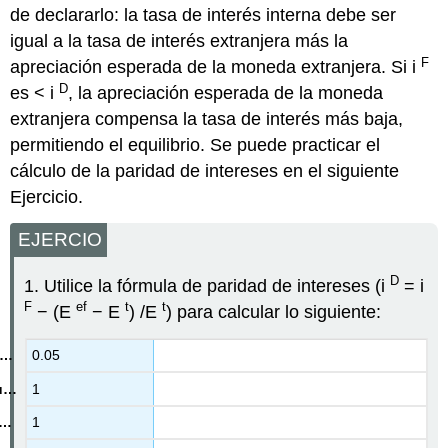
de declararlo: la tasa de interés interna debe ser
igual a la tasa de interés extranjera más la
F
apreciación esperada de la moneda extranjera. Si i
D
es < i
, la apreciación esperada de la moneda
extranjera compensa la tasa de interés más baja,
permitiendo el equilibrio. Se puede practicar el
cálculo de la paridad de intereses en el siguiente
Ejercicio.
EJERCIO
D
1. Utilice la fórmula de paridad de intereses (i
= i
F
ef
t
t
− (E
− E
) /E
) para calcular lo siguiente:
0.05
1
1