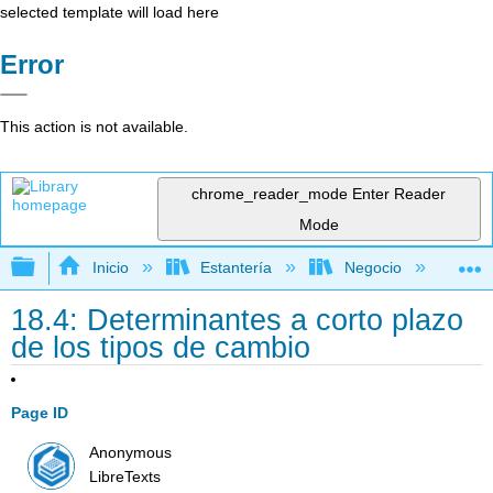
selected template will load here
Error
This action is not available.
chrome_reader_mode
Enter Reader
Mode
Expandir/contraer jerarquía global
Inicio
Estantería
Negocio
Fi
18.4: Determinantes a corto plazo
de los tipos de cambio
Page ID
Anonymous
LibreTexts