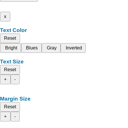
x
Text Color
Reset
Bright
Blues
Gray
Inverted
Text Size
Reset
+
-
Margin Size
Reset
+
-