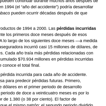
ra pueden continuar durante muchos años después de
n 1994 (el “año del accidente”) podría desarrollar
tabaco pueden ocurrir décadas después de que
productos de 1994 a 2000. Las
pérdidas incurridas
ante los primeros doce meses después de esos
 A lo largo de los siguientes doce meses —a medida
seguradora incurrió casi 15 millones de dólares, de
s. Cada año traía más pérdidas relacionadas con
cumulado $70.934 millones en pérdidas incurridas
conoce el total final.
 pérdida incurrida para cada año de accidente.
a para predecir pérdidas futuras. Primero,
 dólares en el primer periodo de desarrollo
 periodo de doce a veinticuatro meses es por lo
r de 1.380 (o 38 por ciento). El factor de
sigue el mismo patrón: el segundo periodo dividido