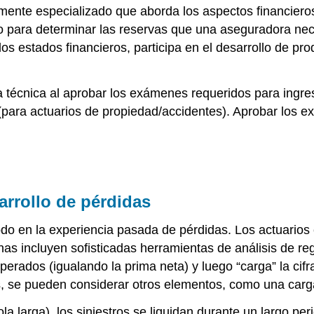
ente especializado que aborda los aspectos financieros y
o para determinar las reservas que una aseguradora nece
os estados financieros, participa en el desarrollo de pro
 técnica al aprobar los exámenes requeridos para ingres
 (para actuarios de propiedad/accidentes). Aprobar los e
arrollo de pérdidas
do en la experiencia pasada de pérdidas. Los actuarios ca
s incluyen sofisticadas herramientas de análisis de reg
perados (igualando la prima neta) y luego “carga” la cif
s, se pueden considerar otros elementos, como una carga
a larga), los siniestros se liquidan durante un largo per