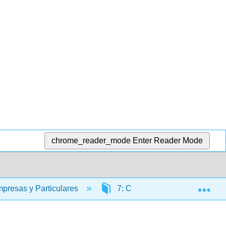
chrome_reader_mode
Enter Reader Mode
Exp
mpresas y Particulares
7: Operaciones de Seguros