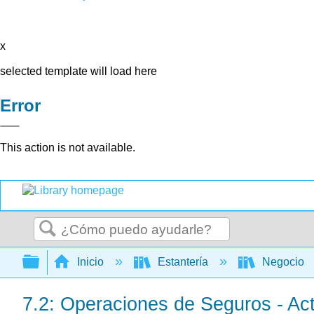
x
selected template will load here
Error
This action is not available.
Buscar
Expandir/contraer jerarquía global
Inicio
Estantería
Negocio
7.2: Operaciones de Seguros - Act