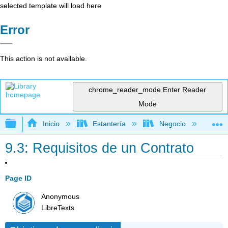
selected template will load here
Error
This action is not available.
chrome_reader_mode
Enter Reader
Mode
Expandir/contraer jerarquía global
Inicio
Estantería
Negocio
Fi
9.3: Requisitos de un Contrato
Page ID
Anonymous
LibreTexts