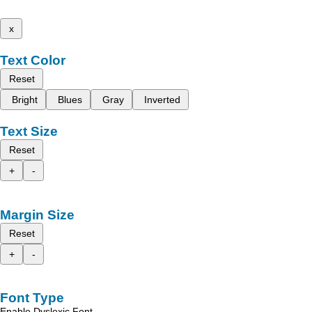
x
Text Color
Reset
Bright
Blues
Gray
Inverted
Text Size
Reset
+
-
Margin Size
Reset
+
-
Font Type
Enable Dyslexic Font