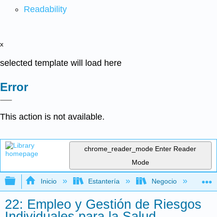
Readability
x
selected template will load here
Error
This action is not available.
chrome_reader_mode
Enter Reader
Mode
Expandir/contraer jerarquía global
Inicio
Estantería
Negocio
Fi
22: Empleo y Gestión de Riesgos
Individuales para la Salud