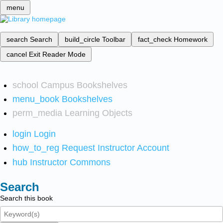
menu
search
Search
build_circle
Toolbar
fact_check
Homework
cancel
Exit Reader Mode
school
Campus Bookshelves
menu_book
Bookshelves
perm_media
Learning Objects
login
Login
how_to_reg
Request Instructor Account
hub
Instructor Commons
Search
Search this book