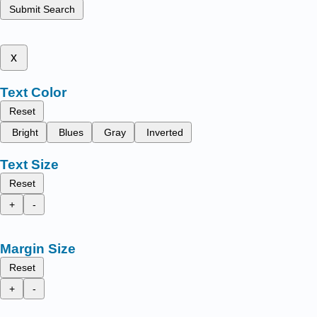
Submit Search
x
Text Color
Reset
Bright
Blues
Gray
Inverted
Text Size
Reset
+
-
Margin Size
Reset
+
-