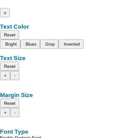
x
Text Color
Reset
Bright
Blues
Gray
Inverted
Text Size
Reset
+
-
Margin Size
Reset
+
-
Font Type
Enable Dyslexic Font