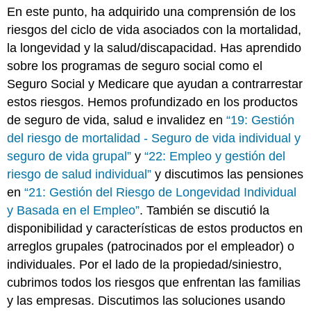
En este punto, ha adquirido una comprensión de los
Pérdidas
riesgos del ciclo de vida asociados con la mortalidad,
pagadas
a
la longevidad y la salud/discapacidad. Has aprendido
familias
sobre los programas de seguro social como el
hipotéticas
Seguro Social y Medicare que ayudan a contrarrestar
de
estos riesgos. Hemos profundizado en los productos
víctimas
Pérdidas
de seguro de vida, salud e invalidez en
“19: Gestión
pagadas
del riesgo de mortalidad - Seguro de vida individual y
a
seguro de vida grupal”
y
“22: Empleo y gestión del
un
riesgo de salud individual”
y discutimos las pensiones
negocio
hipotético
en
“21: Gestión del Riesgo de Longevidad Individual
Importancia
y Basada en el Empleo”
. También se discutió la
de
disponibilidad y características de estos productos en
los
arreglos grupales (patrocinados por el empleador) o
casos
de
individuales. Por el lado de la propiedad/siniestro,
pérdida
cubrimos todos los riesgos que enfrentan las familias
y las empresas. Discutimos las soluciones usando