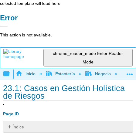
selected template will load here
Error
This action is not available.
chrome_reader_mode
Enter Reader
Mode
Expandir/contraer jerarquía global
Inicio
Estantería
Negocio
Fi
23.1: Casos en Gestión Holística
de Riesgos
Page ID
Índice
Enlaces