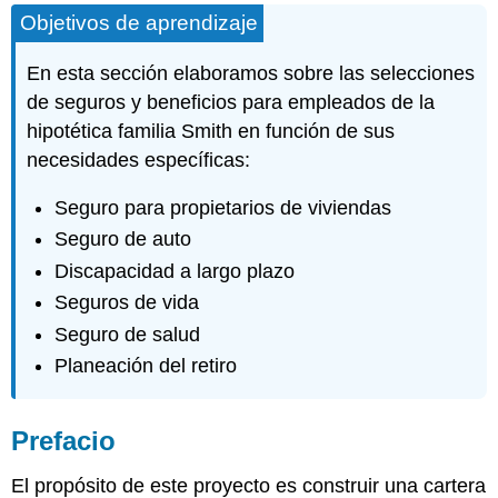
Objetivos de aprendizaje
Introducción
Descripción
En esta sección elaboramos sobre las selecciones
de
la
de seguros y beneficios para empleados de la
familia
hipotética familia Smith en función de sus
Cobertura
necesidades específicas:
de
Seguros
Seguro para propietarios de viviendas
Seguro
Seguro de auto
de
Propietarios
Discapacidad a largo plazo
Seguros
Seguros de vida
de
Seguro de salud
Auto
Planeación del retiro
Escenario
de
pérdida
1
Prefacio
Discapacidad
a
El propósito de este proyecto es construir una cartera