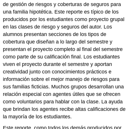
largo
de gestión de riesgos y coberturas de seguros para
plazo
una familia hipotética. Este reporte es típico de los
Seguros
producidos por los estudiantes como proyecto grupal
de
Vida
en las clases de riesgo y seguros del autor. Los
Seguros
alumnos presentan secciones de los tipos de
de
cobertura que diseñan a lo largo del semestre y
Salud
presentan el proyecto completo al final del semestre
Pérdida
como parte de su calificación final. Los estudiantes
Ejemplo
2
viven el proyecto durante el semestre y aportan
Cuidados
creatividad junto con conocimientos prácticos e
a
información sobre el mejor manejo de riesgos para
Largo
sus familias ficticias. Muchos grupos desarrollan una
Plazo
relación especial con agentes útiles que se ofrecen
Jubilación
Presupuesto
como voluntarios para hablar con la clase. La ayuda
Anual
que brindan los agentes recibe altas calificaciones de
y
la mayoría de los estudiantes.
Activos
Netos
Este reporte, como todos los demás producidos por