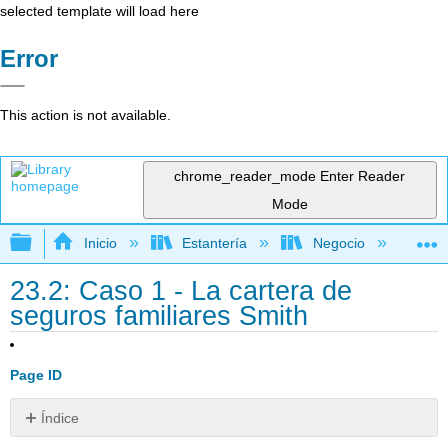
selected template will load here
Error
This action is not available.
chrome_reader_mode
Enter Reader
Mode
Expandir/contraer jerarquía global
Inicio
Estantería
Negocio
Fi
23.2: Caso 1 - La cartera de
seguros familiares Smith
Page ID
Índice
Prefacio