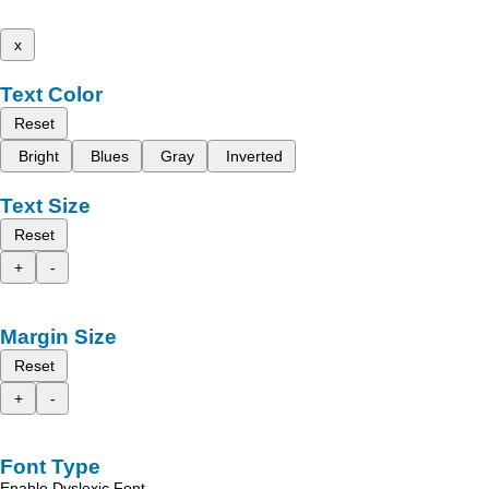
x
Text Color
Reset
Bright
Blues
Gray
Inverted
Text Size
Reset
+
-
Margin Size
Reset
+
-
Font Type
Enable Dyslexic Font