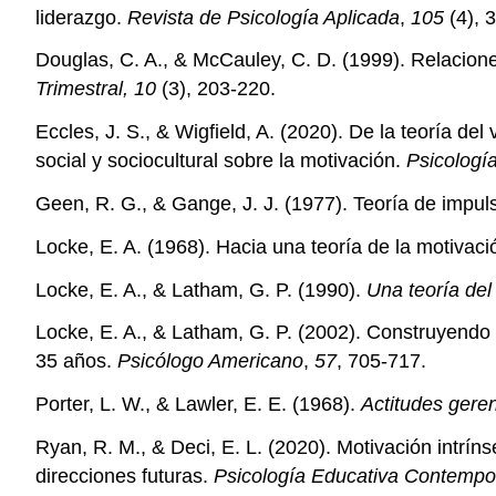
liderazgo.
Revista de Psicología Aplicada
,
105
(4), 
Douglas, C. A., & McCauley, C. D. (1999). Relacion
Trimestral, 10
(3), 203-220.
Eccles, J. S., & Wigfield, A. (2020). De la teoría del
social y sociocultural sobre la motivación.
Psicologí
Geen, R. G., & Gange, J. J. (1977). Teoría de impuls
Locke, E. A. (1968). Hacia una teoría de la motivaci
Locke, E. A., & Latham, G. P. (1990).
Una teoría del
Locke, E. A., & Latham, G. P. (2002). Construyendo 
35 años.
Psicólogo Americano
,
57
, 705-717.
Porter, L. W., & Lawler, E. E. (1968).
Actitudes gere
Ryan, R. M., & Deci, E. L. (2020). Motivación intríns
direcciones futuras.
Psicología Educativa Contemp