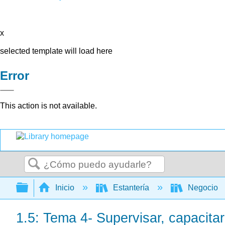
x
selected template will load here
Error
This action is not available.
Buscar
Expandir/contraer jerarquía global
Inicio
Estantería
Negocio
1.5: Tema 4- Supervisar, capacita