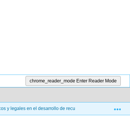
chrome_reader_mode
Enter Reader Mode
Exp
icos y legales en el desarrollo de recursos humanos (Hughs)