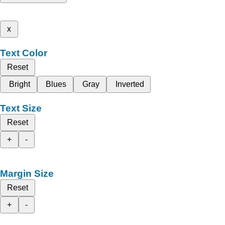
x
Text Color
Reset
Bright
Blues
Gray
Inverted
Text Size
Reset
+
-
Margin Size
Reset
+
-