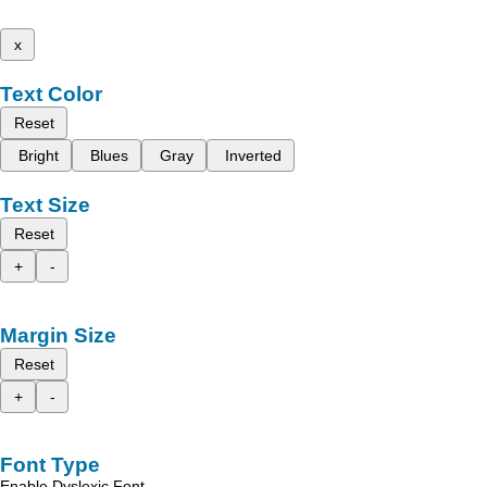
x
Text Color
Reset
Bright
Blues
Gray
Inverted
Text Size
Reset
+
-
Margin Size
Reset
+
-
Font Type
Enable Dyslexic Font