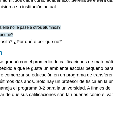
r admitidos cada curso académico. Serena se entera des
isión a su institución actual.
 ella no le pase a otros alumnos?
or qué?
ósito? ¿Por qué o por qué no?
n
Se graduó con el promedio de calificaciones de matemát
 Debido a que le gusta un ambiente escolar pequeño para 
uiere comenzar su educación en un programa de transfere
 últimos dos años. Solo hay un profesor de física en la u
neja el programa 3-2 para la universidad. A finales del s
ar de que sus calificaciones son tan buenas como el va