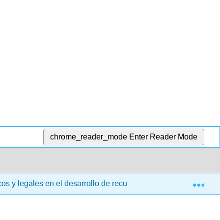
chrome_reader_mode
Enter Reader Mode
Exp
icos y legales en el desarrollo de recursos humanos (Hughs)