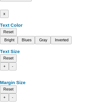
x
Text Color
Reset
Bright
Blues
Gray
Inverted
Text Size
Reset
+
-
Margin Size
Reset
+
-