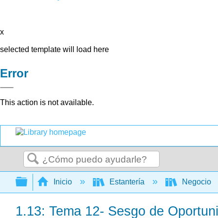
x
selected template will load here
Error
This action is not available.
Buscar
Expandir/contraer jerarquía global
Inicio
Estantería
Negocio
1.13: Tema 12- Sesgo de Oportun