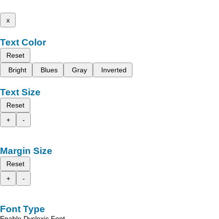
x
Text Color
Reset
Bright
Blues
Gray
Inverted
Text Size
Reset
+
-
Margin Size
Reset
+
-
Font Type
Enable Dyslexic Font