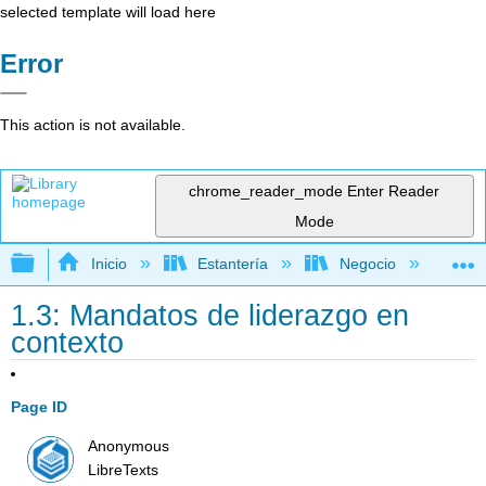
selected template will load here
Error
This action is not available.
chrome_reader_mode
Enter Reader
Mode
Expandir/contraer jerarquía global
Inicio
Estantería
Negocio
Ge
1.3: Mandatos de liderazgo en
contexto
Page ID
Anonymous
LibreTexts