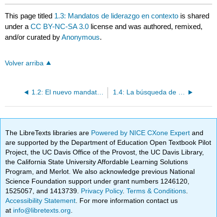
This page titled
1.3: Mandatos de liderazgo en contexto
is shared
under a
CC BY-NC-SA 3.0
license and was authored, remixed,
and/or curated by
Anonymous
.
Volver arriba
1.2: El nuevo mandato para el liderazgo de cambio
1.4: La búsqueda de múltiples objetivos por parte del líder
The LibreTexts libraries are
Powered by NICE CXone Expert
and
are supported by the Department of Education Open Textbook Pilot
Project, the UC Davis Office of the Provost, the UC Davis Library,
the California State University Affordable Learning Solutions
Program, and Merlot. We also acknowledge previous National
Science Foundation support under grant numbers 1246120,
1525057, and 1413739.
Privacy Policy
.
Terms & Conditions
.
Accessibility Statement
. For more information contact us
at
info@libretexts.org
.