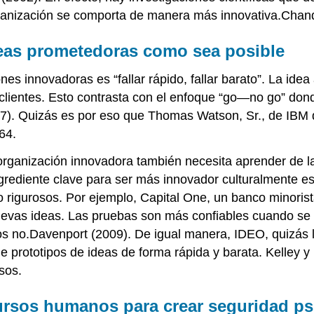
rganización se comporta de manera más innovativa.Chandl
ideas prometedoras como sea posible
es innovadoras es “fallar rápido, fallar barato”. La ide
clientes. Esto contrasta con el enfoque “go—no go” don
07). Quizás es por eso que Thomas Watson, Sr., de IBM d
64.
 organización innovadora también necesita aprender de la
grediente clave para ser más innovador culturalmente es
rigurosos. Por ejemplo, Capital One, un banco minorista
uevas ideas. Las pruebas son más confiables cuando s
ros no.Davenport (2009). De igual manera, IDEO, quizás
e prototipos de ideas de forma rápida y barata. Kelley y
sos.
ecursos humanos para crear seguridad ps