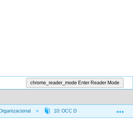
chrome_reader_mode
Enter Reader Mode
Exp
Organizacional
10: OCC Dimensión 8- Cultura Innov