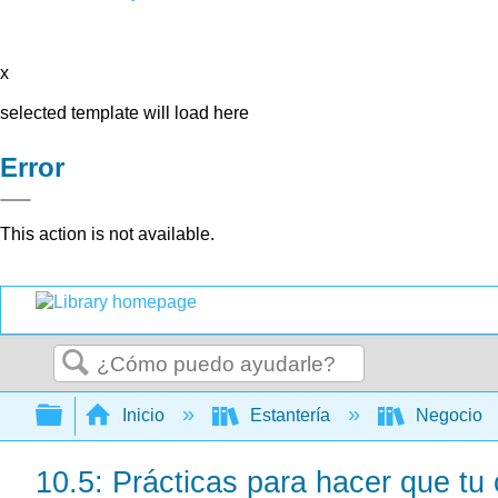
x
selected template will load here
Error
This action is not available.
Buscar
Expandir/contraer jerarquía global
Inicio
Estantería
Negocio
10.5: Prácticas para hacer que tu