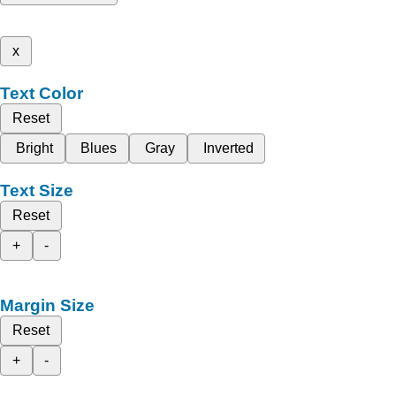
x
Text Color
Reset
Bright
Blues
Gray
Inverted
Text Size
Reset
+
-
Margin Size
Reset
+
-