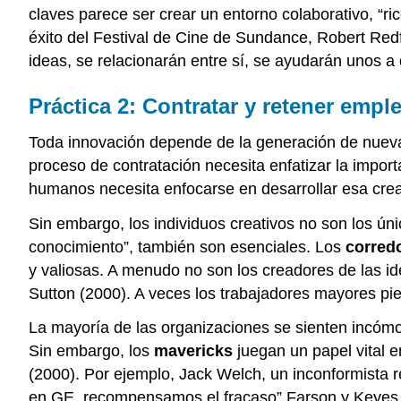
claves parece ser crear un entorno colaborativo, “ri
éxito del Festival de Cine de Sundance, Robert Redf
ideas, se relacionarán entre sí, se ayudarán unos a
Práctica 2: Contratar y retener empl
Toda innovación depende de la generación de nueva
proceso de contratación necesita enfatizar la import
humanos necesita enfocarse en desarrollar esa crea
Sin embargo, los individuos creativos no son los úni
conocimiento”, también son esenciales. Los
corred
y valiosas. A menudo no son los creadores de las i
Sutton (2000). A veces los trabajadores mayores pie
La mayoría de las organizaciones se sienten incómod
Sin embargo, los
mavericks
juegan un papel vital 
(2000). Por ejemplo, Jack Welch, un inconformista 
en GE, recompensamos el fracaso” Farson y Keyes (