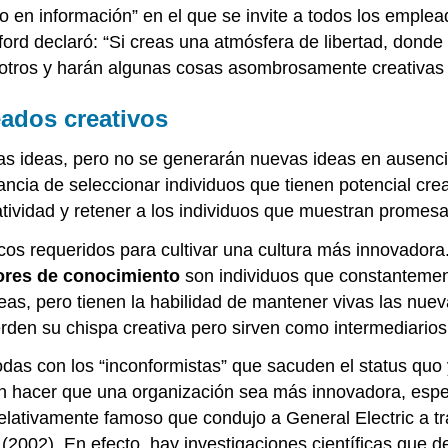
co en información” en el que se invite a todos los emplea
ord declaró: “Si creas una atmósfera de libertad, donde
 otros y harán algunas cosas asombrosamente creativas j
eados creativos
s ideas, pero no se generarán nuevas ideas en ausenci
ancia de seleccionar individuos que tienen potencial cre
tividad y retener a los individuos que muestran promes
cos requeridos para cultivar una cultura más innovadora.
ores de conocimiento
son individuos que constantemen
deas, pero tienen la habilidad de mantener vivas las nu
rden su chispa creativa pero sirven como intermediarios
as con los “inconformistas” que sacuden el status quo 
en hacer que una organización sea más innovadora, espe
relativamente famoso que condujo a General Electric a t
2002). En efecto, hay investigaciones científicas que