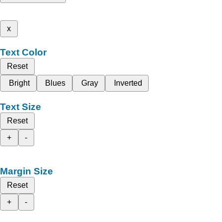
x
Text Color
Reset
Bright
Blues
Gray
Inverted
Text Size
Reset
+
-
Margin Size
Reset
+
-