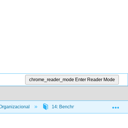
chrome_reader_mode
Enter Reader Mode
Exp
Organizacional
14: Benchmarking de OCC