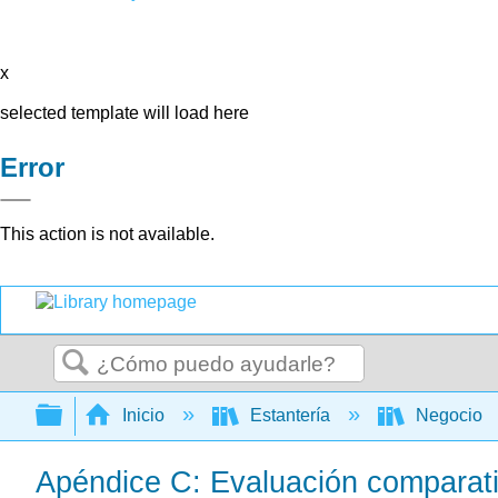
x
selected template will load here
Error
This action is not available.
Buscar
Expandir/contraer jerarquía global
Inicio
Estantería
Negocio
Apéndice C: Evaluación compara